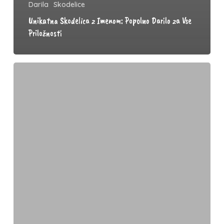
Darila
Skodelice
Unikatna Skodelica z Imenom: Popolno Darilo za Vse
Priložnosti
Kako
Izbrati
Popolno
majico
za
Vsako
Priložnost
–
tisk
na
majico