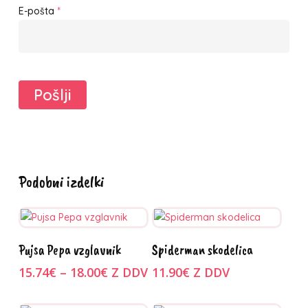
E-pošta
*
Podobni izdelki
Ta
Ta
Izberite
Izberite
Pujsa Pepa vzglavnik
Spiderman skodelica
izdelek
izdelek
možnosti
možnosti
Cenovni
ima
15.74
€
–
18.00
€
Z DDV
ima
11.90
€
Z DDV
razpon:
več
več
od
različic.
različic.