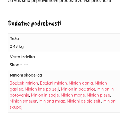
Za vas smo pripravili nove produkte za vse priložnosti.
Dodatne podrobnosti
Teža
0.49 kg
Vrsta izdelka
Skodelice
Minioni skodelica
Božiček minion
,
Božični minion
,
Minion darila
,
Minion
gasilec
,
Minion ime po želji
,
Minion in počitnice
,
Minion in
potovanje
,
Minion in sadje
,
Minion morje
,
Minion pleše
,
Minion smešen
,
Miniona mraz
,
Minioni delajo selfi
,
Minioni
skupaj