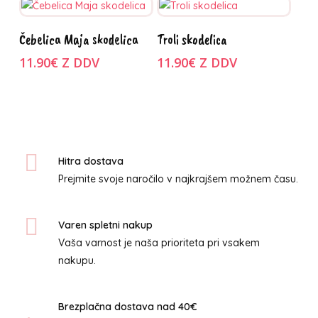
15.74€
Možnosti
Možnosti
do
Ta
Ta
Izberite
Izberite
lahko
lahko
Čebelica Maja skodelica
Troli skodelica
18.00€
izdelek
izdelek
možnosti
možnosti
izberete
izberete
ima
11.90
€
Z DDV
ima
11.90
€
Z DDV
na
na
več
več
strani
strani
različic.
različic.
izdelka
izdelka
Možnosti
Možnosti
lahko
lahko
izberete
izberete
Hitra dostava
na
na
Prejmite svoje naročilo v najkrajšem možnem času.
strani
strani
izdelka
izdelka
Varen spletni nakup
Vaša varnost je naša prioriteta pri vsakem
nakupu.
Brezplačna dostava nad 40€