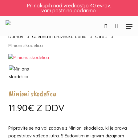
Skip
Košarica
Zapri
Pri nakupih nad vrednostjo 40 evrov,
vam poštnino podarimo.
to
košarico
main
Men
content
Išči
Domov
Osebna in družinska darila
Otroci
Minioni skodelica
Minioni skodelica
11.90
€
Z DDV
Pripravite se na val zabave z Minioni skodelico, ki je prava
popestritev vašega jutra. S čudovitim in igrivim dizajnom