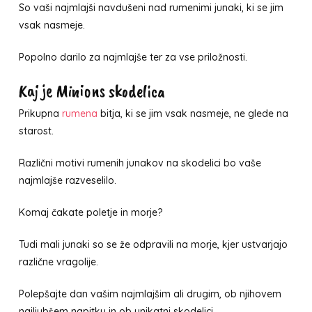
So vaši najmlajši navdušeni nad rumenimi junaki, ki se jim
vsak nasmeje.
Popolno darilo za najmlajše ter za vse priložnosti.
Kaj je Minions skodelica
Prikupna
rumena
bitja, ki se jim vsak nasmeje, ne glede na
starost.
Različni motivi rumenih junakov na skodelici bo vaše
najmlajše razveselilo.
Komaj čakate poletje in morje?
Tudi mali junaki so se že odpravili na morje, kjer ustvarjajo
različne vragolije.
Polepšajte dan vašim najmlajšim ali drugim, ob njihovem
najljubšem napitku in ob unikatni skodelici.