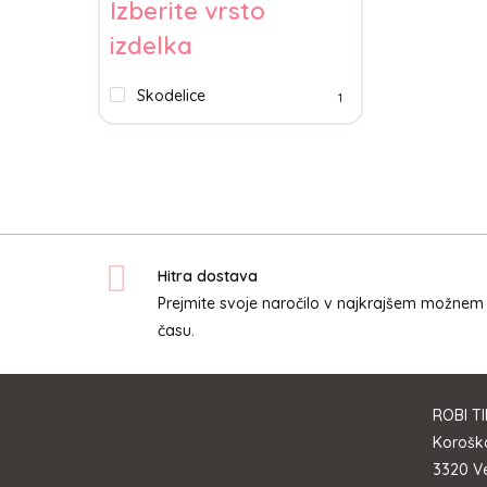
Izberite vrsto
izdelka
Skodelice
1
Hitra dostava
Prejmite svoje naročilo v najkrajšem možnem
času.
ROBI TI
Koroška
3320 Ve