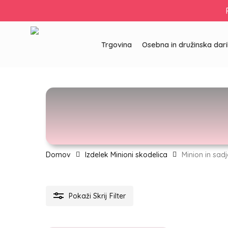
Skip
to
main
content
Trgovina
Osebna in družinska dari
Domov
Izdelek Minioni skodelica
Minion in sadj
Pritisni enter za iskanje ali ESC za izhod
Pokaži
Skrij
Filter