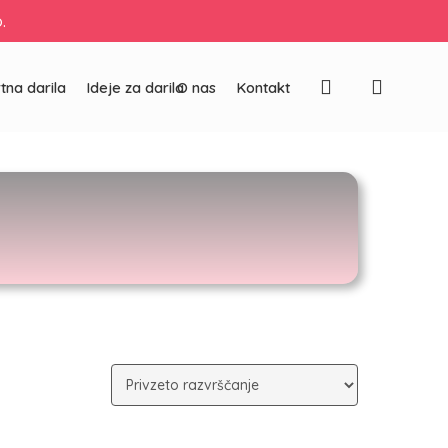
.
Zapri
košarico
Išči
tna darila
Ideje za darila
O nas
Kontakt