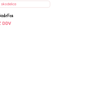
zberite možnosti
kodelica
Z DDV