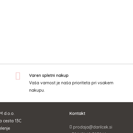
Varen spletni nakup
Vaša varnost je naša prioriteta pri vsakem
nakupu.
M d.o.o.
Kontakt
 cesta 13C
prodaja@darilcek.si
lenje