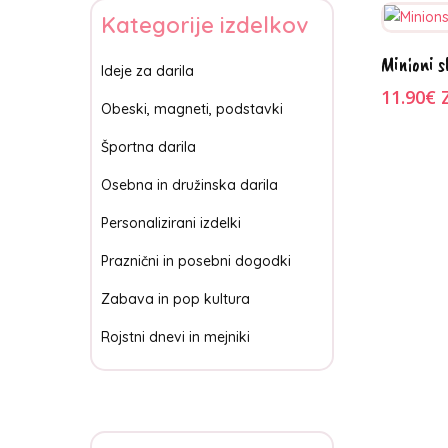
Kategorije izdelkov
Ta
I
Minioni s
izdelek
Ideje za darila
ima
11.90
€
Obeski, magneti, podstavki
več
različic.
Športna darila
Možnosti
Osebna in družinska darila
lahko
izberete
Personalizirani izdelki
na
Praznični in posebni dogodki
strani
izdelka
Zabava in pop kultura
Rojstni dnevi in mejniki