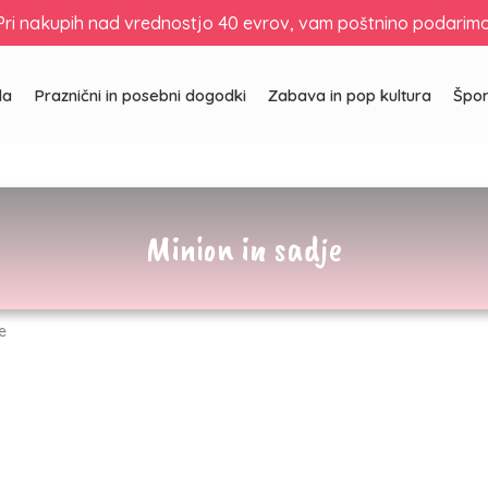
Pri nakupih nad vrednostjo 40 evrov, vam poštnino podarimo
Košarica
la
Praznični in posebni dogodki
Zabava in pop kultura
Špor
Minion in sadje
e