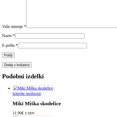
Vaše mnenje
*
Naziv
*
E-pošta
*
Dodaj v košarico
Podobni izdelki
Ta
Izberite možnosti
izdelek
Miki Miška skodelice
ima
več
različic.
11.90
€
Z DDV
Možnosti