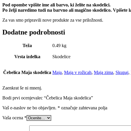
Pod opombe vpišite ime ali barvo, ki želite na skodelici.
Po želji naredimo tudi na barvno ali magično skodelico. Vpišete
Za vas smo pripravili nove produkte za vse priložnosti.
Dodatne podrobnosti
Teža
0.49 kg
Vrsta izdelka
Skodelice
Čebelica Maja skodelica
Maja
,
Maja v rožicah
,
Maja zima
,
Skupaj
,
Zaenkrat še ni mnenj.
Bodi prvi ocenjevalec “Čebelica Maja skodelica”
Vaš e-naslov ne bo objavljen.
*
označuje zahtevana polja
Vaša ocena
*