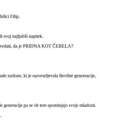
lici Filip.
i svoj najljubši napitek.
ite povedati, da je PRIDNA KOT ČEBELA?
le zaslone, ki je razveseljevala številne genereacije,
e generacije pa se ob tem spominjajo svoje mladosti.
.