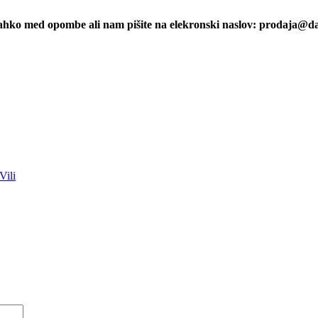
 lahko med opombe ali nam pišite na elekronski naslov: prodaja@da
Vili