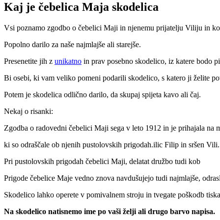
Kaj je čebelica Maja skodelica
Vsi poznamo zgodbo o čebelici Maji in njenemu prijatelju Viliju in kobi
Popolno darilo za naše najmlajše ali starejše.
Presenetite jih z
unikatno
in prav posebno skodelico, iz katere bodo pil
Bi osebi, ki vam veliko pomeni podarili skodelico, s katero ji žel
Potem je skodelica odlično darilo, da skupaj spijeta kavo ali čaj.
Nekaj o risanki:
Zgodba o radovedni čebelici Maji sega v leto 1912 in je prihajala na ma
ki so odraščale ob njenih pustolovskih prigodah.ilic Filip in sršen Vili.
Pri pustolovskih prigodah čebelici Maji, delatat družbo tudi kob
Prigode čebelice Maje vedno znova navdušujejo tudi najmlajše, odrasl
Skodelico lahko operete v pomivalnem stroju in tvegate poškodb tiska
Na skodelico natisnemo ime po vaši želji ali drugo barvo napisa.