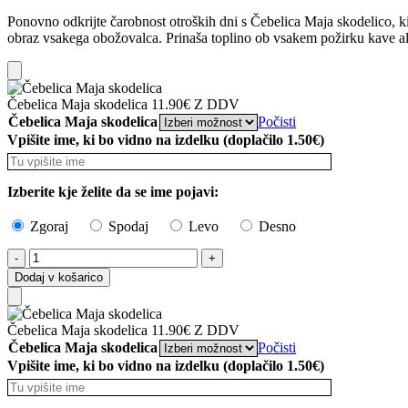
Ponovno odkrijte čarobnost otroških dni s Čebelica Maja skodelico, ki v
obraz vsakega obožovalca. Prinaša toplino ob vsakem požirku kave ali
Add
Čebelica Maja skodelica
11.90
€
Z DDV
to
Čebelica Maja skodelica
Počisti
Cart
Vpišite ime, ki bo vidno na izdelku (doplačilo 1.50€)
Izberite kje želite da se ime pojavi:
Zgoraj
Spodaj
Levo
Desno
Čebelica
Maja
Dodaj v košarico
skodelica
količina
Add
Čebelica Maja skodelica
11.90
€
Z DDV
to
Čebelica Maja skodelica
Počisti
Cart
Vpišite ime, ki bo vidno na izdelku (doplačilo 1.50€)