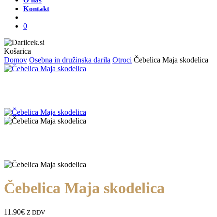
O nas
Kontakt
Išči
0
Zapri
Košarica
košarico
Domov
Osebna in družinska darila
Otroci
Čebelica Maja skodelica
Čebelica Maja skodelica
11.90
€
Z DDV