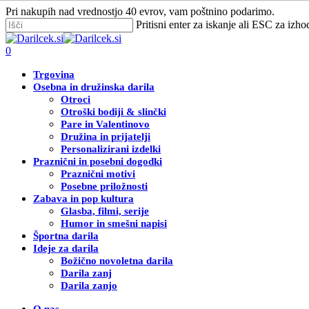
Skip
Pri nakupih nad vrednostjo 40 evrov, vam poštnino podarimo.
to
Pritisni enter za iskanje ali ESC za izho
main
Zapri
content
iskanje
Išči
0
Menu
Trgovina
Osebna in družinska darila
Otroci
Otroški bodiji & slinčki
Pare in Valentinovo
Družina in prijatelji
Personalizirani izdelki
Praznični in posebni dogodki
Praznični motivi
Posebne priložnosti
Zabava in pop kultura
Glasba, filmi, serije
Humor in smešni napisi
Športna darila
Ideje za darila
Božično novoletna darila
Darila zanj
Darila zanjo