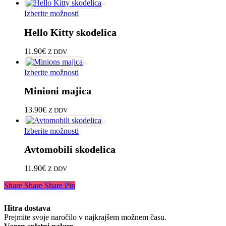
lahko
Ta
Izberite možnosti
izberete
izdelek
na
Hello Kitty skodelica
ima
strani
več
izdelka
različic.
11.90
€
Z DDV
Možnosti
lahko
Ta
Izberite možnosti
izberete
izdelek
na
Minioni majica
ima
strani
več
izdelka
različic.
13.90
€
Z DDV
Možnosti
lahko
Ta
Izberite možnosti
izberete
izdelek
na
Avtomobili skodelica
ima
strani
več
izdelka
različic.
11.90
€
Z DDV
Možnosti
lahko
Share
Share
Share
Pin
izberete
na
Hitra dostava
strani
Prejmite svoje naročilo v najkrajšem možnem času.
izdelka