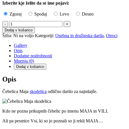
Izberite kje želite da se ime pojavi:
Zgoraj
Spodaj
Levo
Desno
Čebelica
Maja
Dodaj v košarico
skodelica
Šifra:
Ni na voljo
Kategoriji:
Osebna in družinska darila
,
Otroci
količina
Gallery
Opis
Dodatne podrobnosti
Mnenja (0)
Dodaj v košarico
Opis
Čebelica Maja
skodelica
odlično darilo za najmlajše.
Kdo ne pozna prikupnih čebelic po imenu MAJA in VILI.
Ali pa pesmice Vsi, ki so jo poznali so ji rekli MAJA…