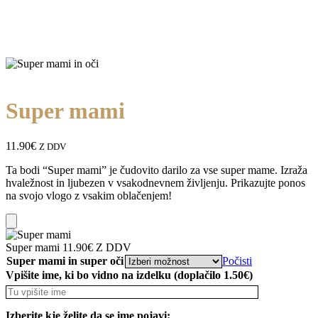
Super mami
11.90
€
Z DDV
Ta bodi “Super mami” je čudovito darilo za vse super mame. Izraža
hvaležnost in ljubezen v vsakodnevnem življenju. Prikazujte ponos
na svojo vlogo z vsakim oblačenjem!
Add
Super mami
11.90
€
Z DDV
to
Super mami in super oči
Počisti
Cart
Vpišite ime, ki bo vidno na izdelku (doplačilo 1.50€)
Izberite kje želite da se ime pojavi: