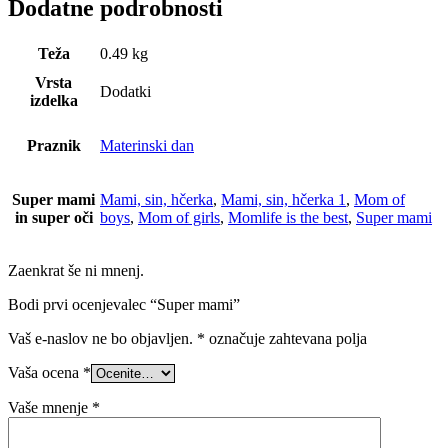
Dodatne podrobnosti
Teža
0.49 kg
Vrsta
Dodatki
izdelka
Praznik
Materinski dan
Super mami
Mami, sin, hčerka
,
Mami, sin, hčerka 1
,
Mom of
in super oči
boys
,
Mom of girls
,
Momlife is the best
,
Super mami
Zaenkrat še ni mnenj.
Bodi prvi ocenjevalec “Super mami”
Vaš e-naslov ne bo objavljen.
*
označuje zahtevana polja
Vaša ocena
*
Vaše mnenje
*