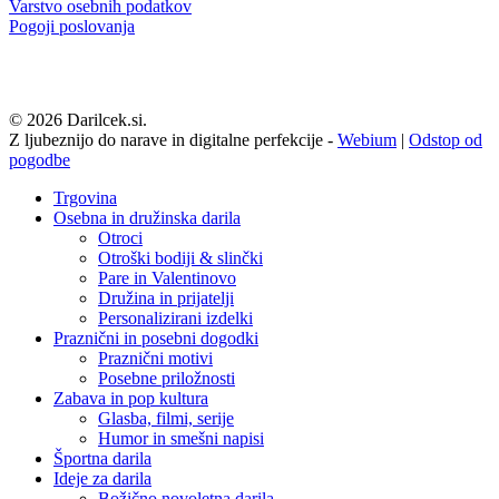
Varstvo osebnih podatkov
Pogoji poslovanja
© 2026 Darilcek.si.
Z ljubeznijo do narave in digitalne perfekcije -
Webium
|
Odstop od
pogodbe
Close
Trgovina
Menu
Osebna in družinska darila
Otroci
Otroški bodiji & slinčki
Pare in Valentinovo
Družina in prijatelji
Personalizirani izdelki
Praznični in posebni dogodki
Praznični motivi
Posebne priložnosti
Zabava in pop kultura
Glasba, filmi, serije
Humor in smešni napisi
Športna darila
Ideje za darila
Božično novoletna darila