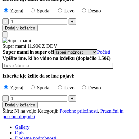
Zgoraj
Spodaj
Levo
Desno
Super
mami
Dodaj v košarico
količina
Add
Super mami
11.90
€
Z DDV
to
Super mami in super oči
Počisti
Cart
Vpišite ime, ki bo vidno na izdelku (doplačilo 1.50€)
Izberite kje želite da se ime pojavi:
Zgoraj
Spodaj
Levo
Desno
Super
mami
Dodaj v košarico
količina
Šifra:
Ni na voljo
Kategoriji:
Posebne priložnosti
,
Praznični in
posebni dogodki
Gallery
Opis
Dodatne podrobnosti