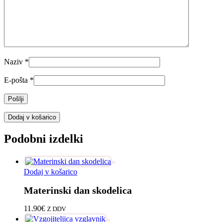
Naziv
*
E-pošta
*
Dodaj v košarico
Podobni izdelki
Dodaj v košarico
Materinski dan skodelica
11.90
€
Z DDV