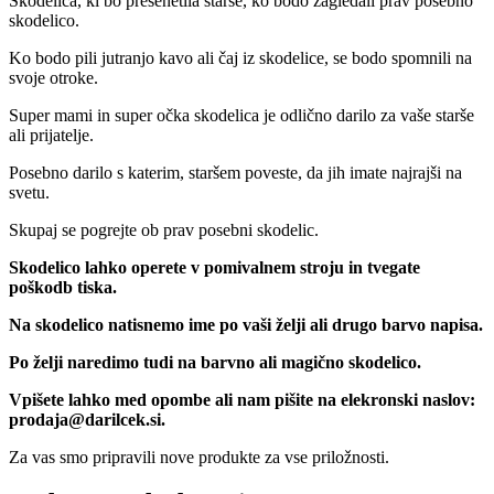
Skodelica, ki bo presenetila starše, ko bodo zagledali prav posebno
skodelico.
Ko bodo pili jutranjo kavo ali čaj iz skodelice, se bodo spomnili na
svoje otroke.
Super mami in super očka skodelica je odlično darilo za vaše starše
ali prijatelje.
Posebno darilo s katerim, staršem poveste, da jih imate najrajši na
svetu.
Skupaj se pogrejte ob prav posebni skodelic.
Skodelico lahko operete v pomivalnem stroju in tvegate
poškodb tiska.
Na skodelico natisnemo ime po vaši želji ali drugo barvo napisa.
Po želji naredimo tudi na barvno ali magično skodelico.
Vpišete lahko med opombe ali nam pišite na elekronski naslov:
prodaja@darilcek.si.
Za vas smo pripravili nove produkte za vse priložnosti.