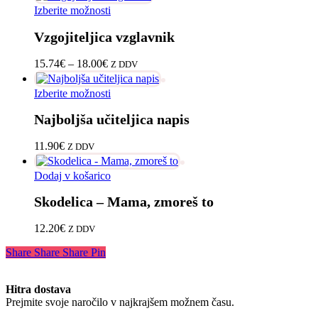
Ta
Izberite možnosti
izdelek
Vzgojiteljica vzglavnik
ima
več
različic.
Cenovni
15.74
€
–
18.00
€
Z DDV
Možnosti
razpon:
lahko
od
Ta
Izberite možnosti
izberete
15.74€
izdelek
na
do
Najboljša učiteljica napis
ima
strani
18.00€
več
izdelka
različic.
11.90
€
Z DDV
Možnosti
lahko
Dodaj v košarico
izberete
na
Skodelica – Mama, zmoreš to
strani
izdelka
12.20
€
Z DDV
Share
Share
Share
Pin
Hitra dostava
Prejmite svoje naročilo v najkrajšem možnem času.