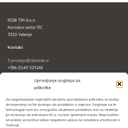
ROBI TIM d.o.o.
Koroška cesta 13C
3320 Velenje
Kontakt
prodaja@darilcek.si
+386 (0)40 525246
Upravljanje soglasja za
INFORMACIJE
piškotke
Varstvo osebnih podatkov
Za zagotavljanje najboljših izkušenj uporabljamo piškotke, ki služijo
Pogoji poslovanja
shranjevanju in/ali dostopu do podatkov o napravi. Soglasje za te
tehnologije nam bo omogočilo obdelavo podatkov, kot so vedenje
pri brskanju ali edinstveni ID-ji, na tem spletnem mestu. Neprivolitev
ali preklic privolitve lahko negativno vpliva na nekatere zmožnosti in
funkcije.