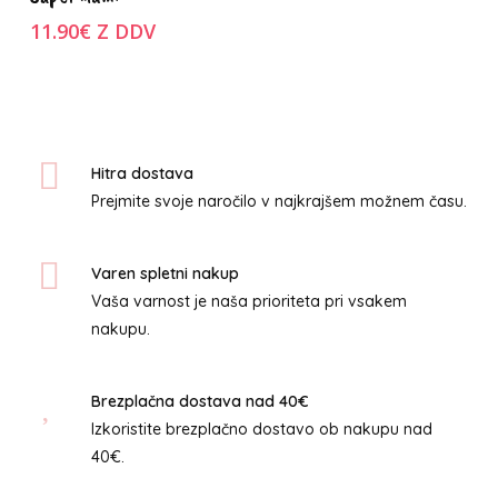
možnosti
ima
11.90
€
Z DDV
več
različic.
Možnosti
lahko
izberete
Hitra dostava
na
Prejmite svoje naročilo v najkrajšem možnem času.
strani
izdelka
Varen spletni nakup
Vaša varnost je naša prioriteta pri vsakem
nakupu.
Brezplačna dostava nad 40€
Izkoristite brezplačno dostavo ob nakupu nad
40€.