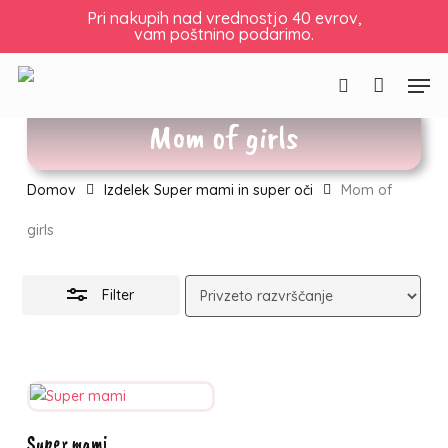
Skip
Košarica
Zapri
Pri nakupih nad vrednostjo 40 evrov,
vam poštnino podarimo.
to
košarico
Skrij
main
filtre
Men
content
Išči
Mom of girls
Domov
Izdelek Super mami in super oči
Mom of
girls
Filter
Ta
Izberite
Super mami
izdelek