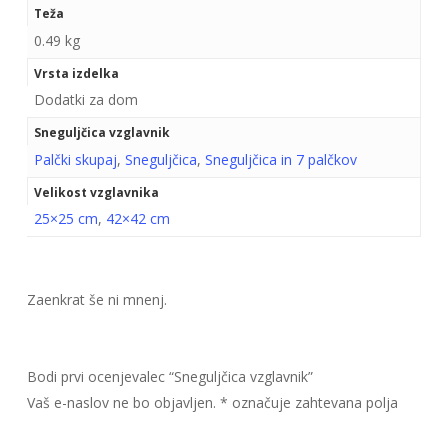
Teža
0.49 kg
Vrsta izdelka
Dodatki za dom
Sneguljčica vzglavnik
Palčki skupaj
,
Sneguljčica
,
Sneguljčica in 7 palčkov
Velikost vzglavnika
25×25 cm
,
42×42 cm
Zaenkrat še ni mnenj.
Bodi prvi ocenjevalec “Sneguljčica vzglavnik”
Vaš e-naslov ne bo objavljen.
*
označuje zahtevana polja