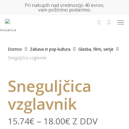
Skip
Pri nakupih nad vrednostjo 40 evrov,
vam poštnino podarimo.
to
main
Men
content
Išči
Zapri
Košarica
košarico
Domov
Zabava in pop kultura
Glasba, filmi, serije
Sneguljčica vzglavnik
Sneguljčica
vzglavnik
Cenovni
15.74
€
–
18.00
€
Z DDV