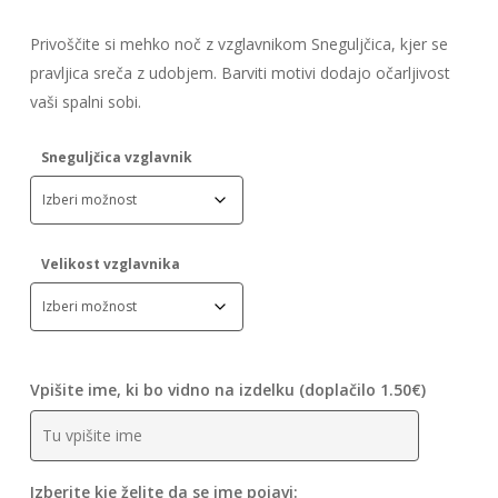
razpon:
od
Privoščite si mehko noč z vzglavnikom Sneguljčica, kjer se
15.74€
pravljica sreča z udobjem. Barviti motivi dodajo očarljivost
do
vaši spalni sobi.
18.00€
Sneguljčica vzglavnik
Velikost vzglavnika
Vpišite ime, ki bo vidno na izdelku (doplačilo 1.50€)
Izberite kje želite da se ime pojavi: