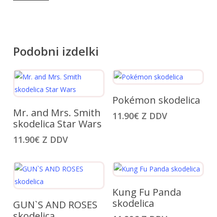
Podobni izdelki
Ta
Izberite Možnosti
Pokémon skodelica
izdelek
Dodaj V Košarico
Mr. and Mrs. Smith
11.90
€
Z DDV
ima
skodelica Star Wars
več
11.90
€
Z DDV
različic.
Možnosti
lahko
izberete
Ta
Izberite Možnosti
Kung Fu Panda
na
Ta
izdelek
Izberite Možnosti
skodelica
GUN`S AND ROSES
strani
izdelek
ima
skodelica
izdelka