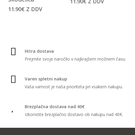
11.90
€
Z DDV
ima
več
11.90
€
Z DDV
več
različic.
različic.
Možnosti
Možnosti
lahko
lahko
izberete
izberete
na
na
strani
Hitra dostava
strani
izdelka
Prejmite svoje naročilo v najkrajšem možnem času.
izdelka
Varen spletni nakup
Vaša varnost je naša prioriteta pri vsakem nakupu.
Brezplačna dostava nad 40€
Izkoristite brezplačno dostavo ob nakupu nad 40€.