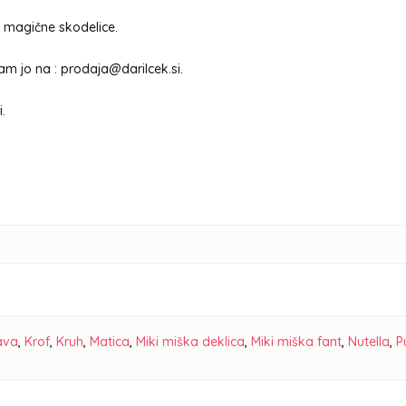
li magične skodelice.
nam jo na : prodaja@darilcek.si.
.
ava
,
Krof
,
Kruh
,
Matica
,
Miki miška deklica
,
Miki miška fant
,
Nutella
,
P