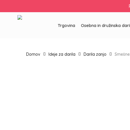
Skip
to
main
content
Trgovina
Osebna in družinska dari
Domov
Ideje za darila
Darila zanjo
Smešne 