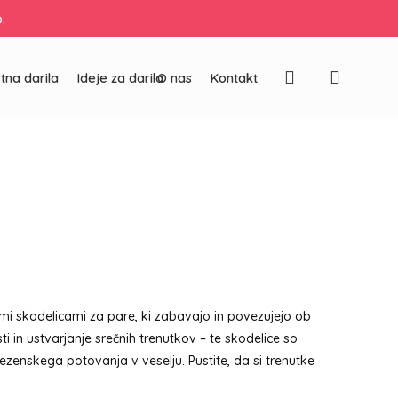
.
Išči
tna darila
Ideje za darila
O nas
Kontakt
mi skodelicami za pare, ki zabavajo in povezujejo ob
i in ustvarjanje srečnih trenutkov – te skodelice so
ezenskega potovanja v veselju. Pustite, da si trenutke