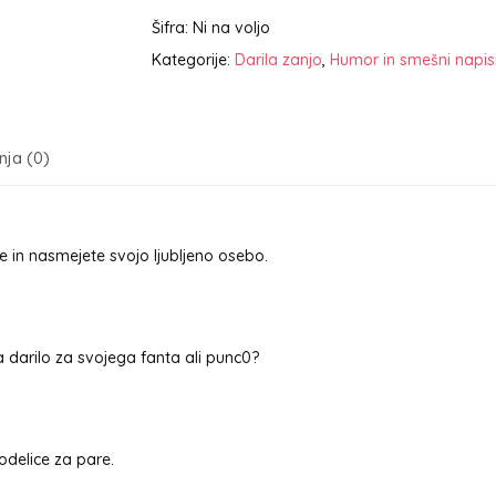
Šifra:
Ni na voljo
Kategorije:
Darila zanjo
,
Humor in smešni napis
ja (0)
te in nasmejete svojo ljubljeno osebo.
ga darilo za svojega fanta ali punc0?
odelice za pare.