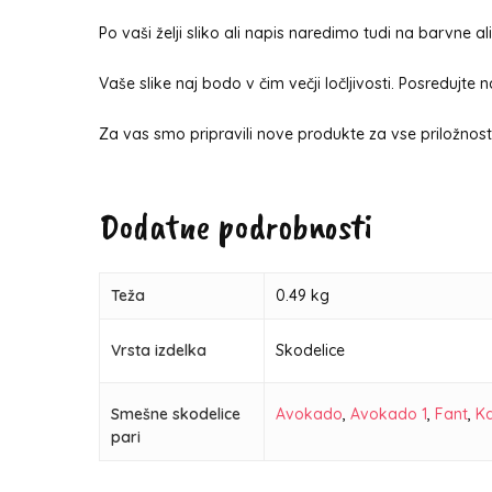
Po vaši želji sliko ali napis naredimo tudi na barvne a
Vaše slike naj bodo v čim večji ločljivosti. Posredujte 
Za vas smo pripravili nove produkte za vse priložnosti
Dodatne podrobnosti
Teža
0.49 kg
Vrsta izdelka
Skodelice
Smešne skodelice
Avokado
,
Avokado 1
,
Fant
,
K
pari