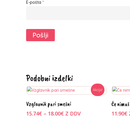
E-pošta
*
Podobni izdelki
Akcija!
Ta
Ta
Izberite možnosti
I
Vzglavnik pari smešni
Če nimaš
izdelek
izdelek
Cenovni
ima
15.74
€
–
18.00
€
Z DDV
ima
11.90
€
razpon:
več
več
od
različic.
različic.