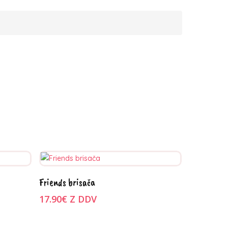
Ta
Izberite možnosti
Friends brisača
izdelek
ima
17.90
€
Z DDV
več
različic.