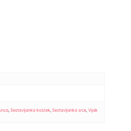
unca
,
Sestavljanka košček
,
Sestavljanka srce
,
Vijak