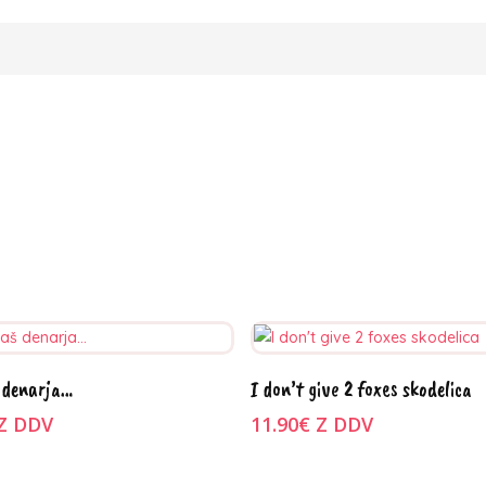
zberite možnosti
Dodaj v košarico
 denarja…
I don’t give 2 foxes skodelica
Z DDV
11.90
€
Z DDV