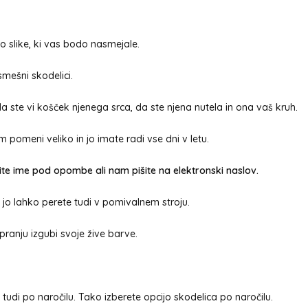
o slike, ki vas bodo nasmejale.
smešni skodelici.
a ste vi košček njenega srca, da ste njena nutela in ona vaš kruh.
 pomeni veliko in jo imate radi vse dni v letu.
šite ime pod opombe ali nam pišite na elektronski naslov.
 jo lahko perete tudi v pomivalnem stroju.
pranju izgubi svoje žive barve.
di po naročilu. Tako izberete opcijo skodelica po naročilu.