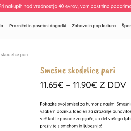
Košarica
Zapri
Pri nakupih nad vrednostjo 40 evrov, vam poštnino podarimo
košarico
la
Praznični in posebni dogodki
Zabava in pop kultura
Špor
skodelice pari
Smešne skodelice pari
Cenovni
11.65
€
–
11.90
€
Z DDV
razpon:
od
Pokažite svoj smisel za humor z našimi Smešni
11.65€
vsakem požirku. Idealen za izražanje duhovitost
do
več kot le posode za pijače; so del vašega ljub
11.90€
preživite s smehom in ljubeznijo!