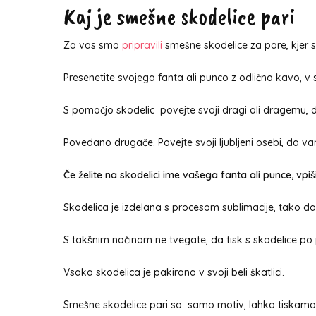
Kaj je smešne skodelice pari
Za vas smo
pripravili
smešne skodelice za pare, kjer s
Presenetite svojega fanta ali punco z odlično kavo, v 
S pomočjo skodelic povejte svoji dragi ali dragemu, d
Povedano drugače. Povejte svoji ljubljeni osebi, da vam
Če želite na skodelici ime vašega fanta ali punce, vpi
Skodelica je izdelana s procesom sublimacije, tako da
S takšnim načinom ne tvegate, da tisk s skodelice po 
Vsaka skodelica je pakirana v svoji beli škatlici.
Smešne skodelice pari so samo motiv, lahko tiskamo tu