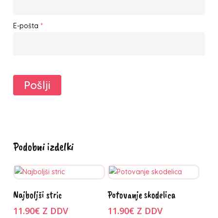
E-pošta
*
Podobni izdelki
Ta
Izberite
Dodaj v košarico
Najboljši stric
Potovanje skodelica
izdelek
možnosti
ima
11.90
€
Z DDV
11.90
€
Z DDV