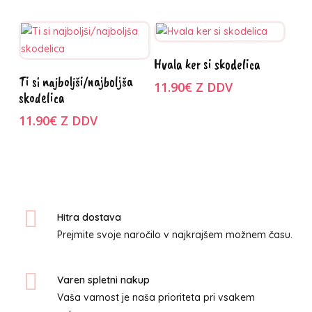
več
različic.
Možnosti
Dodaj v košarico
lahko
Hvala ker si skodelica
Ta
Izberite
izberete
Ti si najboljši/najboljša
izdelek
11.90
€
Z DDV
možnosti
na
skodelica
ima
strani
11.90
€
Z DDV
več
izdelka
različic.
Možnosti
lahko
izberete
na
Hitra dostava
strani
Prejmite svoje naročilo v najkrajšem možnem času.
izdelka
Varen spletni nakup
Vaša varnost je naša prioriteta pri vsakem