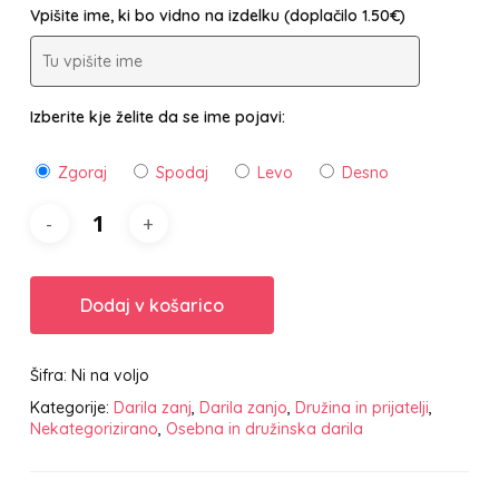
Vpišite ime, ki bo vidno na izdelku (doplačilo 1.50€)
Izberite kje želite da se ime pojavi:
Zgoraj
Spodaj
Levo
Desno
Dodaj v košarico
Šifra:
Ni na voljo
Kategorije:
Darila zanj
,
Darila zanjo
,
Družina in prijatelji
,
Nekategorizirano
,
Osebna in družinska darila