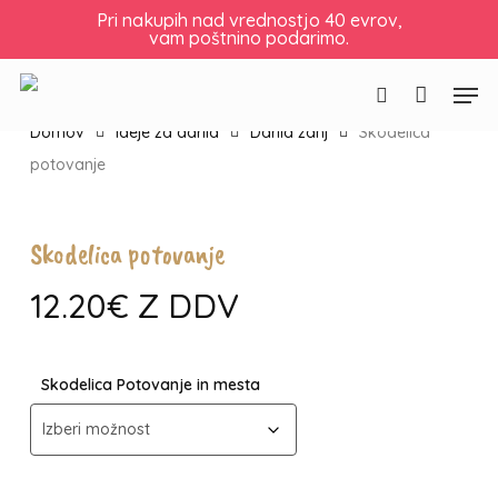
Skip
Košarica
Zapri
Pri nakupih nad vrednostjo 40 evrov,
vam poštnino podarimo.
to
košarico
main
Men
content
Išči
Domov
Ideje za darila
Darila zanj
Skodelica
potovanje
Skodelica potovanje
12.20
€
Z DDV
Skodelica Potovanje in mesta