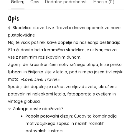
Gallery
Opis
Dodatne podrobnosti
Mnenja (0)
Opis
✈️ Skodelica »Love. Live. Travel.« dnevni opomnik za nove
pustolovščine
Naj te vsak požirek kave popelje na naslednjo destinacijo.
žTa čudovita bela keramična skodelica je ustvarjena za
vse z nemirnim raziskovalnim duhom.
Zgornji del krasi ikoničen motiv srčnega utripa, ki se preko
ljubezni in življenja zlije v letalo, pod njim pa jasen življenjski
moto:
»Love. Live. Travel.«
Spodnji del dopolnjuje rožnat zemljevid sveta, okrašen s
potovalnimi nalepkami letala, fotoaparata s cvetjem in
vintage globusa.
✨ Zakaj jo boste oboževali?
Popoln potovalni dizajn:
Čudovita kombinacija
motivacijskega zapisa in nežnih rožnatih
potovalnih ilustracij.