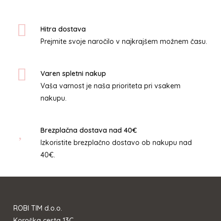
izberete
na
na
strani
Hitra dostava
strani
izdelka
Prejmite svoje naročilo v najkrajšem možnem času.
izdelka
Varen spletni nakup
Vaša varnost je naša prioriteta pri vsakem
nakupu.
Brezplačna dostava nad 40€
Izkoristite brezplačno dostavo ob nakupu nad
40€.
ROBI TIM d.o.o.
Koroška cesta 13C