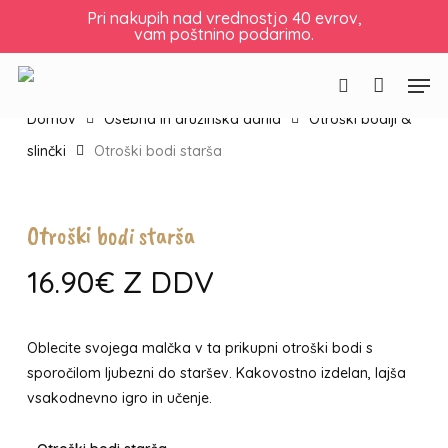
Skip
Košarica
Zapri
Pri nakupih nad vrednostjo 40 evrov,
vam poštnino podarimo.
to
košarico
main
Men
content
Išči
Domov
Osebna in družinska darila
Otroški bodiji &
slinčki
Otroški bodi starša
Otroški bodi starša
16.90
€
Z DDV
Oblecite svojega malčka v ta prikupni otroški bodi s
sporočilom ljubezni do staršev. Kakovostno izdelan, lajša
vsakodnevno igro in učenje.