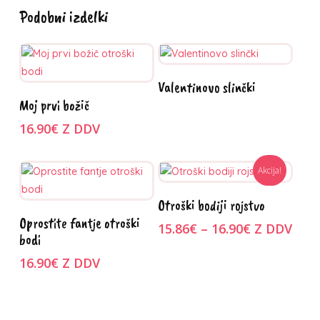
Podobni izdelki
Preberi več
Valentinovo slinčki
Ta
Izberite
Moj prvi božič
izdelek
možnosti
ima
16.90
€
Z DDV
več
različic.
Akcija!
Možnosti
Ta
Izberite
lahko
Otroški bodiji rojstvo
Ta
izdelek
možnosti
Izberite
izberete
Oprostite fantje otroški
Cenovni
izdelek
ima
15.86
€
–
16.90
€
Z DDV
možnosti
na
bodi
razpon:
ima
več
strani
od
16.90
€
Z DDV
več
različic.
izdelka
15.86€
različic.
Možnosti
do
Možnosti
lahko
16.90€
lahko
izberete