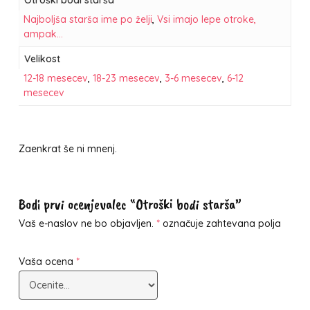
Otroški bodi starša
Najboljša starša ime po želji
,
Vsi imajo lepe otroke,
ampak…
Velikost
12-18 mesecev
,
18-23 mesecev
,
3-6 mesecev
,
6-12
mesecev
Zaenkrat še ni mnenj.
Bodi prvi ocenjevalec “Otroški bodi starša”
Vaš e-naslov ne bo objavljen.
*
označuje zahtevana polja
Vaša ocena
*