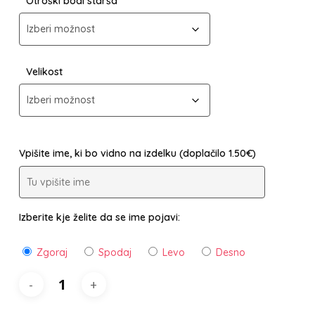
Otroški bodi starša
Velikost
Vpišite ime, ki bo vidno na izdelku (doplačilo 1.50€)
Izberite kje želite da se ime pojavi:
Zgoraj
Spodaj
Levo
Desno