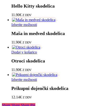
izdelek
Hello Kitty skodelica
ima
več
različic.
11.90
€
Z DDV
Možnosti
lahko
Ta
Izberite možnosti
izberete
izdelek
na
Maša in medved skodelica
ima
strani
več
izdelka
različic.
11.90
€
Z DDV
Možnosti
lahko
Dodaj v košarico
izberete
na
Otroci skodelica
strani
izdelka
11.90
€
Z DDV
Ta
Izberite možnosti
izdelek
Prikupni dojenčki skodelica
ima
več
različic.
12.14
€
Z DDV
Možnosti
lahko
Share
Share
Share
Pin