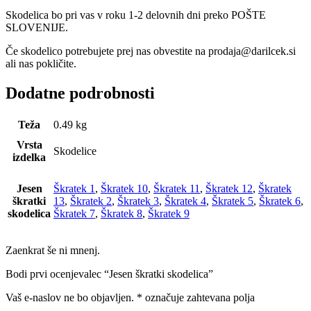
Skodelica bo pri vas v roku 1-2 delovnih dni preko POŠTE
SLOVENIJE.
Če skodelico potrebujete prej nas obvestite na prodaja@darilcek.si
ali nas pokličite.
Dodatne podrobnosti
Teža
0.49 kg
Vrsta
Skodelice
izdelka
Jesen
Škratek 1
,
Škratek 10
,
Škratek 11
,
Škratek 12
,
Škratek
škratki
13
,
Škratek 2
,
Škratek 3
,
Škratek 4
,
Škratek 5
,
Škratek 6
,
skodelica
Škratek 7
,
Škratek 8
,
Škratek 9
Zaenkrat še ni mnenj.
Bodi prvi ocenjevalec “Jesen škratki skodelica”
Vaš e-naslov ne bo objavljen.
*
označuje zahtevana polja