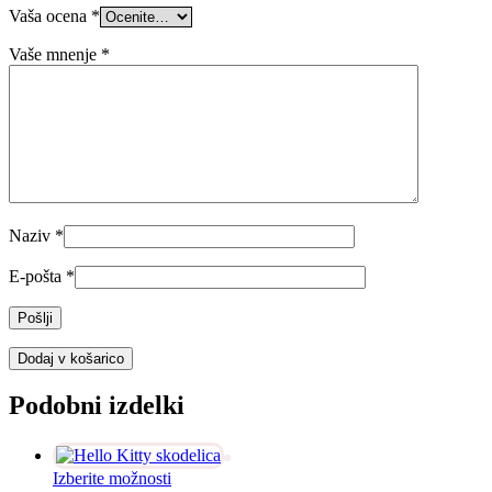
Vaša ocena
*
Vaše mnenje
*
Naziv
*
E-pošta
*
Dodaj v košarico
Podobni izdelki
Ta
Izberite možnosti