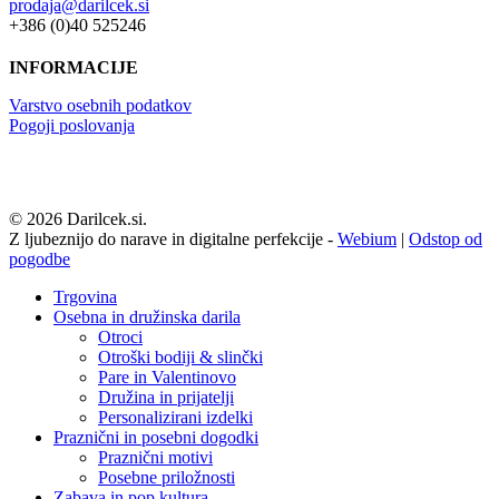
prodaja@darilcek.si
+386 (0)40 525246
INFORMACIJE
Varstvo osebnih podatkov
Pogoji poslovanja
© 2026 Darilcek.si.
Z ljubeznijo do narave in digitalne perfekcije -
Webium
|
Odstop od
pogodbe
Close
Trgovina
Menu
Osebna in družinska darila
Otroci
Otroški bodiji & slinčki
Pare in Valentinovo
Družina in prijatelji
Personalizirani izdelki
Praznični in posebni dogodki
Praznični motivi
Posebne priložnosti
Zabava in pop kultura