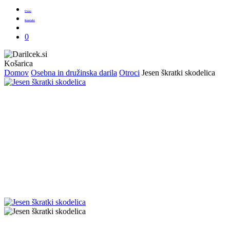
O nas
Kontakt
Išči
0
Zapri
Košarica
košarico
Domov
Osebna in družinska darila
Otroci
Jesen škratki skodelica