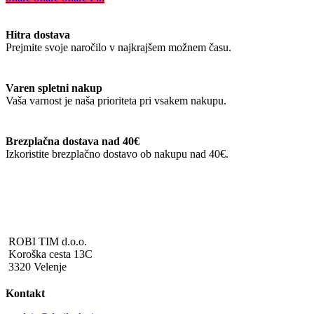
izberete
na
Hitra dostava
strani
Prejmite svoje naročilo v najkrajšem možnem času.
izdelka
Varen spletni nakup
Vaša varnost je naša prioriteta pri vsakem nakupu.
Brezplačna dostava nad 40€
Izkoristite brezplačno dostavo ob nakupu nad 40€.
ROBI TIM d.o.o.
Koroška cesta 13C
3320 Velenje
Kontakt