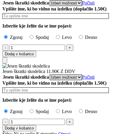
to
Jesen škratki skodelica
Počisti
Cart
Vpišite ime, ki bo vidno na izdelku (doplačilo 1.50€)
Izberite kje želite da se ime pojavi:
Zgoraj
Spodaj
Levo
Desno
Jesen
škratki
Dodaj v košarico
skodelica
količina
Add
Jesen škratki skodelica
11.90
€
Z DDV
to
Jesen škratki skodelica
Počisti
Cart
Vpišite ime, ki bo vidno na izdelku (doplačilo 1.50€)
Izberite kje želite da se ime pojavi:
Zgoraj
Spodaj
Levo
Desno
Jesen
škratki
Dodaj v košarico
skodelica
Šifra:
Ni na voljo
Kategorija:
Otroci