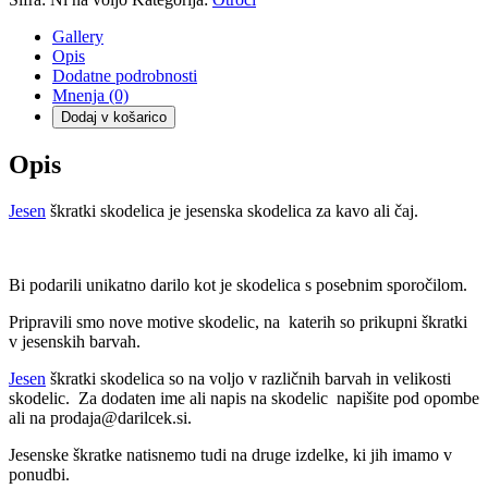
količina
Gallery
Opis
Dodatne podrobnosti
Mnenja (0)
Dodaj v košarico
Opis
Jesen
škratki skodelica je jesenska skodelica za kavo ali čaj.
Bi podarili unikatno darilo kot je skodelica s posebnim sporočilom.
Pripravili smo nove motive skodelic, na katerih so prikupni škratki
v jesenskih barvah.
Jesen
škratki skodelica so na voljo v različnih barvah in velikosti
skodelic. Za dodaten ime ali napis na skodelic napišite pod opombe
ali na prodaja@darilcek.si.
Jesenske škratke natisnemo tudi na druge izdelke, ki jih imamo v
ponudbi.