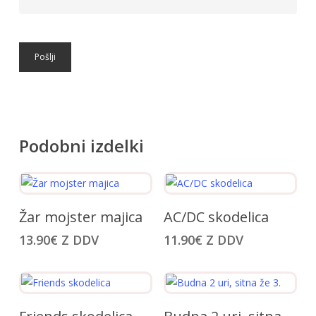
Podobni izdelki
Ta
Ta
Izberite Možnosti
Izberite Možnosti
Žar mojster majica
AC/DC skodelica
izdelek
izdelek
13.90
€
Z DDV
11.90
€
Z DDV
ima
ima
več
več
različic.
različic.
Možnosti
Možnosti
Ta
Ta
Izberite Možnosti
Izberite Možnosti
lahko
lahko