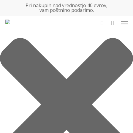
Skip
Upravljanje soglasja za piškotke
Pri nakupih nad vrednostjo 40 evrov,
vam poštnino podarimo.
to
main
Men
content
Išči