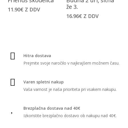
Friends skodelica
Budna 2 uri, sitna
izdelek
izdelek
že 3.
izberete
izberete
11.90
€
Z DDV
ima
ima
na
na
16.96
€
Z DDV
več
več
strani
strani
različic.
različic.
izdelka
izdelka
Možnosti
Možnosti
lahko
lahko
izberete
izberete
na
na
Hitra dostava
strani
strani
Prejmite svoje naročilo v najkrajšem možnem času.
izdelka
izdelka
Varen spletni nakup
Vaša varnost je naša prioriteta pri vsakem nakupu.
Brezplačna dostava nad 40€
Izkoristite brezplačno dostavo ob nakupu nad 40€.