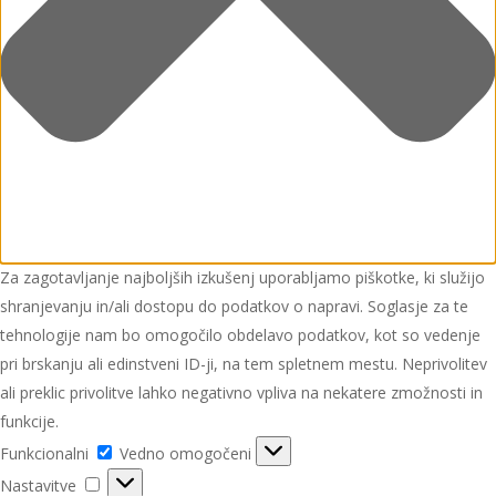
Za zagotavljanje najboljših izkušenj uporabljamo piškotke, ki služijo
shranjevanju in/ali dostopu do podatkov o napravi. Soglasje za te
tehnologije nam bo omogočilo obdelavo podatkov, kot so vedenje
pri brskanju ali edinstveni ID-ji, na tem spletnem mestu. Neprivolitev
ali preklic privolitve lahko negativno vpliva na nekatere zmožnosti in
funkcije.
Funkcionalni
Funkcionalni
Vedno omogočeni
Nastavitve
Nastavitve