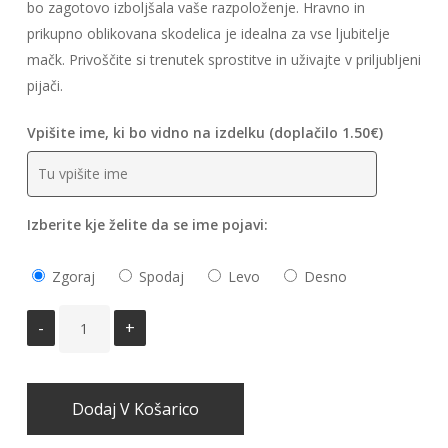
bo zagotovo izboljšala vaše razpoloženje. Hravno in
prikupno oblikovana skodelica je idealna za vse ljubitelje
mačk. Privoščite si trenutek sprostitve in uživajte v priljubljeni
pijači.
Vpišite ime, ki bo vidno na izdelku (doplačilo 1.50€)
Izberite kje želite da se ime pojavi:
Zgoraj
Spodaj
Levo
Desno
Dodaj V Košarico