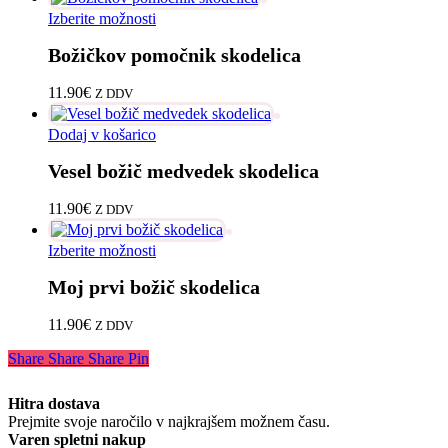
lahko
Ta
Izberite možnosti
izberete
izdelek
na
Božičkov pomočnik skodelica
ima
strani
več
izdelka
različic.
11.90
€
Z DDV
Možnosti
lahko
Dodaj v košarico
izberete
na
Vesel božič medvedek skodelica
strani
izdelka
11.90
€
Z DDV
Ta
Izberite možnosti
izdelek
Moj prvi božič skodelica
ima
več
različic.
11.90
€
Z DDV
Možnosti
lahko
Share
Share
Share
Pin
izberete
na
Hitra dostava
strani
Prejmite svoje naročilo v najkrajšem možnem času.
izdelka
Varen spletni nakup