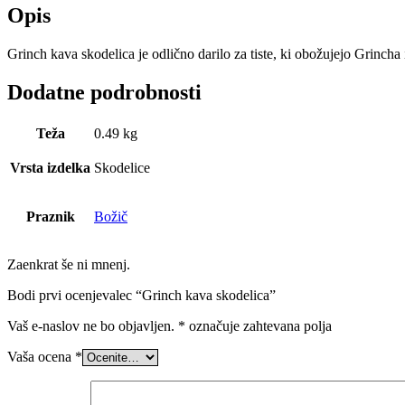
Opis
Grinch kava skodelica je odlično darilo za tiste, ki obožujejo Grincha in
Dodatne podrobnosti
Teža
0.49 kg
Vrsta izdelka
Skodelice
Praznik
Božič
Zaenkrat še ni mnenj.
Bodi prvi ocenjevalec “Grinch kava skodelica”
Vaš e-naslov ne bo objavljen.
*
označuje zahtevana polja
Vaša ocena
*