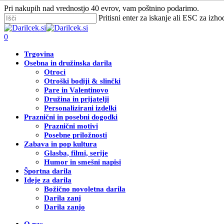
Skip
Pri nakupih nad vrednostjo 40 evrov, vam poštnino podarimo.
to
Pritisni enter za iskanje ali ESC za izho
main
Zapri
content
iskanje
Išči
0
Menu
Trgovina
Osebna in družinska darila
Otroci
Otroški bodiji & slinčki
Pare in Valentinovo
Družina in prijatelji
Personalizirani izdelki
Praznični in posebni dogodki
Praznični motivi
Posebne priložnosti
Zabava in pop kultura
Glasba, filmi, serije
Humor in smešni napisi
Športna darila
Ideje za darila
Božično novoletna darila
Darila zanj
Darila zanjo