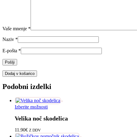
Vaše mnenje
*
Naziv
*
E-pošta
*
Dodaj v košarico
Podobni izdelki
Ta
Izberite možnosti
izdelek
Velika noč skodelica
ima
več
različic.
11.90
€
Z DDV
Možnosti