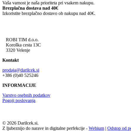
Vaša varnost je naša prioriteta pri vsakem nakupu.
Brezplačna dostava nad 40€
Izkoristite brezplačno dostavo ob nakupu nad 40€.
ROBI TIM d.o.o.
Koroška cesta 13C
3320 Velenje
Kontakt
prodaja@darilcek.si
+386 (0)40 525246
INFORMACIJE
Varstvo osebnih podatkov
Pogoji poslovanja
© 2026 Darilcek.si.
Z ljubeznijo do narave in digitalne perfekcije -
Webium
|
Odstop od p