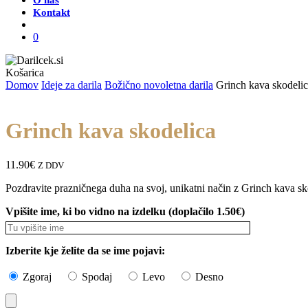
O nas
Kontakt
Išči
0
Zapri
Košarica
košarico
Domov
Ideje za darila
Božično novoletna darila
Grinch kava skodeli
Grinch kava skodelica
11.90
€
Z DDV
Pozdravite prazničnega duha na svoj, unikatni način z Grinch kava sko
Vpišite ime, ki bo vidno na izdelku (doplačilo 1.50€)
Izberite kje želite da se ime pojavi:
Zgoraj
Spodaj
Levo
Desno