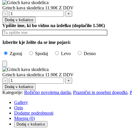
Add
Grinch kava skodelica
11.90
€
Z DDV
to
Grinch
Cart
kava
Dodaj v košarico
skodelica
Vpišite ime, ki bo vidno na izdelku (doplačilo 1.50€)
količina
Izberite kje želite da se ime pojavi:
Zgoraj
Spodaj
Levo
Desno
Add
Grinch kava skodelica
11.90
€
Z DDV
to
Grinch
Cart
kava
Dodaj v košarico
skodelica
Kategorije:
Božično novoletna darila
,
Praznični in posebni dogodki
,
P
količina
Gallery
Opis
Dodatne podrobnosti
Mnenja (0)
Dodaj v košarico