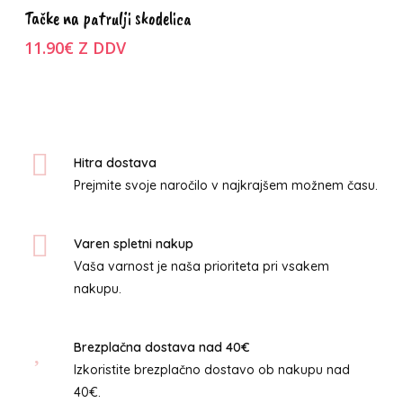
Izberite
Tačke na patrulji skodelica
izdelek
možnosti
ima
11.90
€
Z DDV
več
različic.
Možnosti
lahko
izberete
Hitra dostava
na
Prejmite svoje naročilo v najkrajšem možnem času.
strani
izdelka
Varen spletni nakup
Vaša varnost je naša prioriteta pri vsakem
nakupu.
Brezplačna dostava nad 40€
Izkoristite brezplačno dostavo ob nakupu nad
40€.