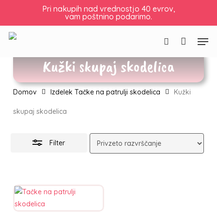
Skip
Pri nakupih nad vrednostjo 40 evrov,
vam poštnino podarimo.
to
Košarica
Zapri
Skrij
košarico
main
filtre
Men
content
Išči
Kužki skupaj skodelica
Domov
Izdelek Tačke na patrulji skodelica
Kužki
skupaj skodelica
Filter
Ta