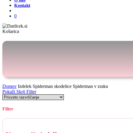
O nas
Kontakt
Išči
0
Zapri
Košarica
košarico
Domov
Izdelek Spiderman skodelice
Spiderman v zraku
Pokaži
Skrij
Filter
Filter
Skrij
filtre