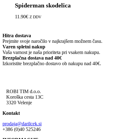
Spiderman skodelica
ima
več
različic.
11.90
€
Z DDV
Možnosti
lahko
izberete
Hitra dostava
na
Prejmite svoje naročilo v najkrajšem možnem času.
strani
Varen spletni nakup
izdelka
Vaša varnost je naša prioriteta pri vsakem nakupu.
Brezplačna dostava nad 40€
Izkoristite brezplačno dostavo ob nakupu nad 40€.
ROBI TIM d.o.o.
Koroška cesta 13C
3320 Velenje
Kontakt
prodaja@darilcek.si
+386 (0)40 525246