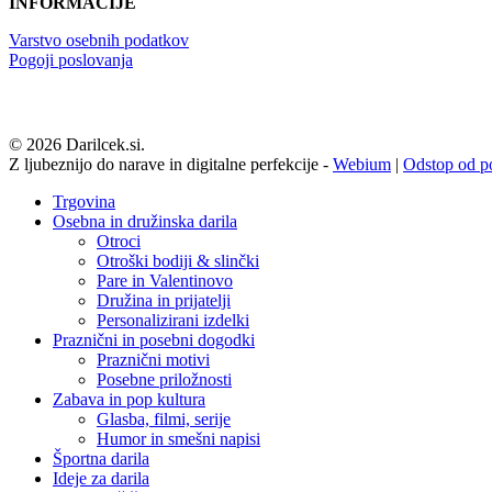
INFORMACIJE
Varstvo osebnih podatkov
Pogoji poslovanja
© 2026 Darilcek.si.
Z ljubeznijo do narave in digitalne perfekcije -
Webium
|
Odstop od p
Close
Trgovina
Menu
Osebna in družinska darila
Otroci
Otroški bodiji & slinčki
Pare in Valentinovo
Družina in prijatelji
Personalizirani izdelki
Praznični in posebni dogodki
Praznični motivi
Posebne priložnosti
Zabava in pop kultura
Glasba, filmi, serije
Humor in smešni napisi
Športna darila
Ideje za darila