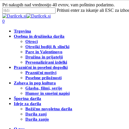
Skip
Pri nakupih nad vrednostjo 40 evrov, vam poštnino podarimo.
to
Pritisni enter za iskanje ali ESC za izho
main
Zapri
content
iskanje
Išči
0
Menu
Trgovina
Osebna in družinska darila
Otroci
Otroški bodiji & slinčki
Pare in Valentinovo
Družina in prijatelji
Personalizirani izdelki
Praznični in posebni dogodki
Praznični motivi
Posebne priložnosti
Zabava in pop kultura
Glasba, filmi, serije
Humor in smešni napisi
Športna darila
Ideje za darila
Božično novoletna darila
Darila zanj
Darila zanjo