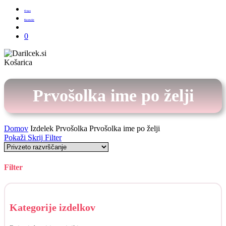
O nas
Kontakt
Išči
0
Zapri
Košarica
košarico
Prvošolka ime po želji
Domov
Izdelek Prvošolka
Prvošolka ime po želji
Pokaži
Skrij
Filter
Filter
Skrij
filtre
Kategorije izdelkov