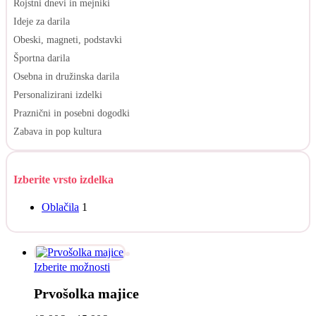
Rojstni dnevi in mejniki
Ideje za darila
Obeski, magneti, podstavki
Športna darila
Osebna in družinska darila
Personalizirani izdelki
Praznični in posebni dogodki
Zabava in pop kultura
Izberite vrsto izdelka
Oblačila
1
Ta
Izberite možnosti
izdelek
Prvošolka majice
ima
več