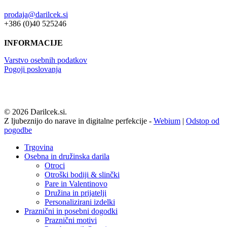
prodaja@darilcek.si
+386 (0)40 525246
INFORMACIJE
Varstvo osebnih podatkov
Pogoji poslovanja
© 2026 Darilcek.si.
Z ljubeznijo do narave in digitalne perfekcije -
Webium
|
Odstop od
pogodbe
Close
Trgovina
Menu
Osebna in družinska darila
Otroci
Otroški bodiji & slinčki
Pare in Valentinovo
Družina in prijatelji
Personalizirani izdelki
Praznični in posebni dogodki
Praznični motivi