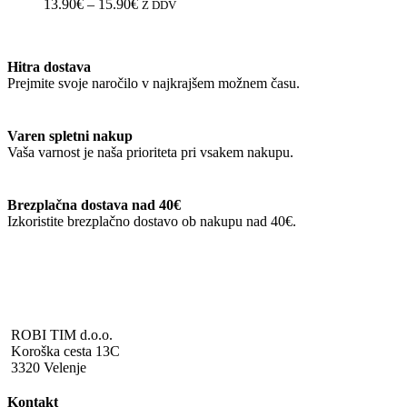
različic.
Cenovni
13.90
€
–
15.90
€
Z DDV
Možnosti
razpon:
lahko
od
izberete
13.90€
Hitra dostava
na
do
Prejmite svoje naročilo v najkrajšem možnem času.
strani
15.90€
izdelka
Varen spletni nakup
Vaša varnost je naša prioriteta pri vsakem nakupu.
Brezplačna dostava nad 40€
Izkoristite brezplačno dostavo ob nakupu nad 40€.
ROBI TIM d.o.o.
Koroška cesta 13C
3320 Velenje
Kontakt