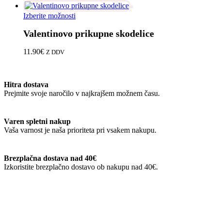
Ta
Izberite možnosti
izdelek
Valentinovo prikupne skodelice
ima
več
različic.
11.90
€
Z DDV
Možnosti
lahko
izberete
Hitra dostava
na
Prejmite svoje naročilo v najkrajšem možnem času.
strani
izdelka
Varen spletni nakup
Vaša varnost je naša prioriteta pri vsakem nakupu.
Brezplačna dostava nad 40€
Izkoristite brezplačno dostavo ob nakupu nad 40€.