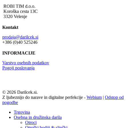
ROBI TIM d.o.o.
Koroška cesta 13C
3320 Velenje
Kontakt
prodaja@darilcek.si
+386 (0)40 525246
INFORMACIJE
Varstvo osebnih podatkov
Pogoji poslovanja
© 2026 Darilcek.si.
Z ljubeznijo do narave in digitalne perfekcije -
Webium
|
Odstop od
pogodbe
Close
Trgovina
Menu
Osebna in družinska darila
Otroci
Otroški bodiji & slinčki