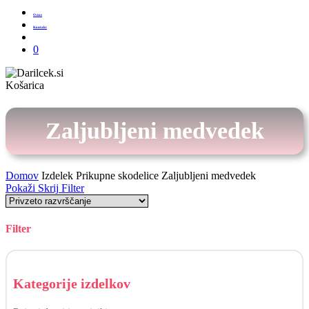
O nas
Kontakt
Išči
0
Zapri
Košarica
košarico
Zaljubljeni medvedek
Domov
Izdelek Prikupne skodelice
Zaljubljeni medvedek
Pokaži
Skrij
Filter
Filter
Skrij
filtre
Kategorije izdelkov