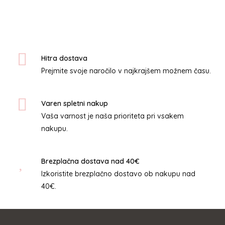
več
različic.
Možnosti
lahko
izberete
Hitra dostava
na
Prejmite svoje naročilo v najkrajšem možnem času.
strani
izdelka
Varen spletni nakup
Vaša varnost je naša prioriteta pri vsakem
nakupu.
Brezplačna dostava nad 40€
Izkoristite brezplačno dostavo ob nakupu nad
40€.