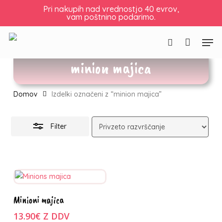
Skip
Košarica
Zapri
Pri nakupih nad vrednostjo 40 evrov,
vam poštnino podarimo.
to
košarico
Skrij
main
filtre
Men
content
Išči
minion majica
Domov
Izdelki označeni z “minion majica”
Filter
Ta
Izberite
Minioni majica
izdelek
možnosti
ima
13.90
€
Z DDV