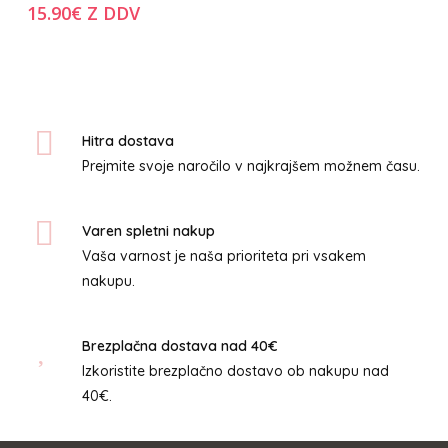
ima
15.90
€
Z DDV
več
različic.
Možnosti
lahko
izberete
Hitra dostava
na
Prejmite svoje naročilo v najkrajšem možnem času.
strani
izdelka
Varen spletni nakup
Vaša varnost je naša prioriteta pri vsakem
nakupu.
Brezplačna dostava nad 40€
Izkoristite brezplačno dostavo ob nakupu nad
40€.