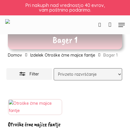
Skip
Košarica
Zapri
Pri nakupih nad vrednostjo 40 evrov,
vam poštnino podarimo.
to
košarico
Skrij
main
filtre
Men
content
Išči
Bager 1
Domov
Izdelek Otroške črne majice fantje
Bager 1
Filter
Ta
Izberite
Otroške črne majice fantje
izdelek
možnosti