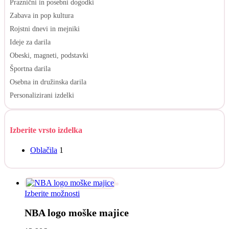
Praznični in posebni dogodki
Zabava in pop kultura
Rojstni dnevi in mejniki
Ideje za darila
Obeski, magneti, podstavki
Športna darila
Osebna in družinska darila
Personalizirani izdelki
Izberite vrsto izdelka
Oblačila
1
Ta
Izberite možnosti
izdelek
NBA logo moške majice
ima
več