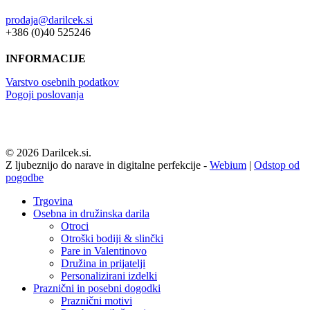
prodaja@darilcek.si
+386 (0)40 525246
INFORMACIJE
Varstvo osebnih podatkov
Pogoji poslovanja
© 2026 Darilcek.si.
Z ljubeznijo do narave in digitalne perfekcije -
Webium
|
Odstop od
pogodbe
Close
Trgovina
Menu
Osebna in družinska darila
Otroci
Otroški bodiji & slinčki
Pare in Valentinovo
Družina in prijatelji
Personalizirani izdelki
Praznični in posebni dogodki
Praznični motivi