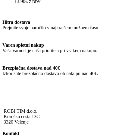
različic.
13.90
€
Z DDV
Možnosti
lahko
izberete
Hitra dostava
na
Prejmite svoje naročilo v najkrajšem možnem času.
strani
izdelka
Varen spletni nakup
Vaša varnost je naša prioriteta pri vsakem nakupu.
Brezplačna dostava nad 40€
Izkoristite brezplačno dostavo ob nakupu nad 40€.
ROBI TIM d.o.o.
Koroška cesta 13C
3320 Velenje
Kontakt