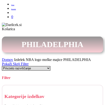
O nas
Kontakt
Išči
0
Zapri
Košarica
košarico
PHILADELPHIA
Domov
Izdelek NBA logo moške majice
PHILADELPHIA
Pokaži
Skrij
Filter
Filter
Skrij
filtre
Kategorije izdelkov