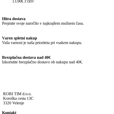
različic.
13.90
€
Z DDV
Možnosti
lahko
izberete
Hitra dostava
na
Prejmite svoje naročilo v najkrajšem možnem času.
strani
izdelka
Varen spletni nakup
Vaša varnost je naša prioriteta pri vsakem nakupu.
Brezplačna dostava nad 40€
Izkoristite brezplačno dostavo ob nakupu nad 40€.
ROBI TIM d.o.o.
Koroška cesta 13C
3320 Velenje
Kontakt