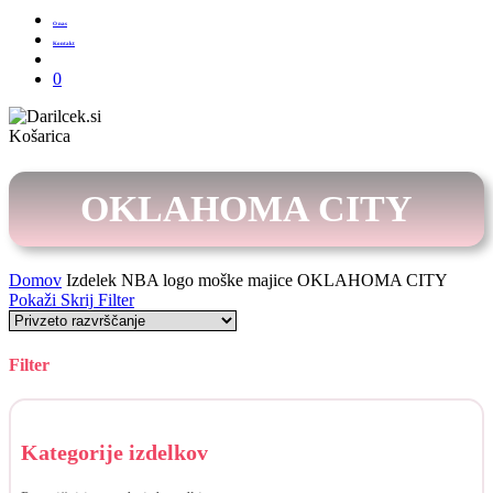
O nas
Kontakt
Išči
0
Zapri
Košarica
košarico
OKLAHOMA CITY
Domov
Izdelek NBA logo moške majice
OKLAHOMA CITY
Pokaži
Skrij
Filter
Filter
Skrij
filtre
Kategorije izdelkov