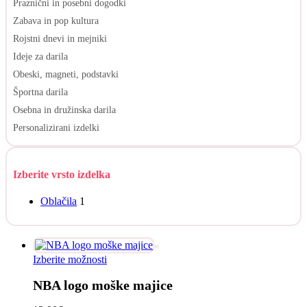
Praznični in posebni dogodki
Zabava in pop kultura
Rojstni dnevi in mejniki
Ideje za darila
Obeski, magneti, podstavki
Športna darila
Osebna in družinska darila
Personalizirani izdelki
Izberite vrsto izdelka
Oblačila
1
Ta
Izberite možnosti
izdelek
NBA logo moške majice
ima
več