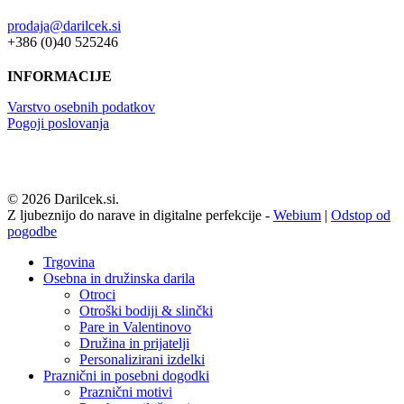
prodaja@darilcek.si
+386 (0)40 525246
INFORMACIJE
Varstvo osebnih podatkov
Pogoji poslovanja
© 2026 Darilcek.si.
Z ljubeznijo do narave in digitalne perfekcije -
Webium
|
Odstop od
pogodbe
Close
Trgovina
Menu
Osebna in družinska darila
Otroci
Otroški bodiji & slinčki
Pare in Valentinovo
Družina in prijatelji
Personalizirani izdelki
Praznični in posebni dogodki
Praznični motivi