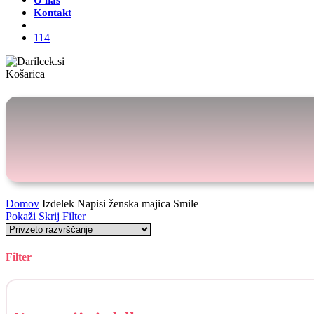
O nas
Kontakt
Išči
114
Zapri
Košarica
košarico
Domov
Izdelek Napisi ženska majica
Smile
Pokaži
Skrij
Filter
Filter
Skrij
filtre