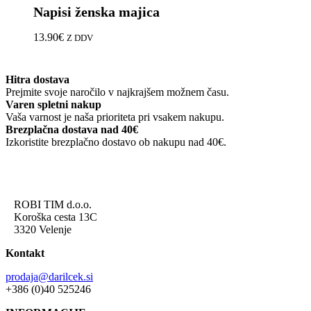
Napisi ženska majica
ima
več
različic.
13.90
€
Z DDV
Možnosti
lahko
izberete
Hitra dostava
na
Prejmite svoje naročilo v najkrajšem možnem času.
strani
Varen spletni nakup
izdelka
Vaša varnost je naša prioriteta pri vsakem nakupu.
Brezplačna dostava nad 40€
Izkoristite brezplačno dostavo ob nakupu nad 40€.
ROBI TIM d.o.o.
Koroška cesta 13C
3320 Velenje
Kontakt
prodaja@darilcek.si
+386 (0)40 525246