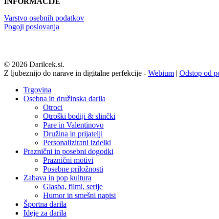
INFORMACIJE
Varstvo osebnih podatkov
Pogoji poslovanja
© 2026 Darilcek.si.
Z ljubeznijo do narave in digitalne perfekcije -
Webium
|
Odstop od p
Close
Trgovina
Menu
Osebna in družinska darila
Otroci
Otroški bodiji & slinčki
Pare in Valentinovo
Družina in prijatelji
Personalizirani izdelki
Praznični in posebni dogodki
Praznični motivi
Posebne priložnosti
Zabava in pop kultura
Glasba, filmi, serije
Humor in smešni napisi
Športna darila
Ideje za darila