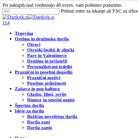
Skip
Pri nakupih nad vrednostjo 40 evrov, vam poštnino podarimo.
to
Pritisni enter za iskanje ali ESC za izho
main
Zapri
content
iskanje
Išči
114
Menu
Trgovina
Osebna in družinska darila
Otroci
Otroški bodiji & slinčki
Pare in Valentinovo
Družina in prijatelji
Personalizirani izdelki
Praznični in posebni dogodki
Praznični motivi
Posebne priložnosti
Zabava in pop kultura
Glasba, filmi, serije
Humor in smešni napisi
Športna darila
Ideje za darila
Božično novoletna darila
Darila zanj
Darila zanjo