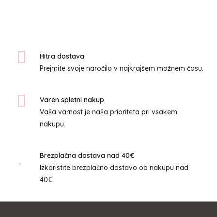
razpon:
več
od
različic.
11.90€
Možnosti
do
lahko
15.90€
izberete
Hitra dostava
na
Prejmite svoje naročilo v najkrajšem možnem času.
strani
izdelka
Varen spletni nakup
Vaša varnost je naša prioriteta pri vsakem
nakupu.
Brezplačna dostava nad 40€
Izkoristite brezplačno dostavo ob nakupu nad
40€.