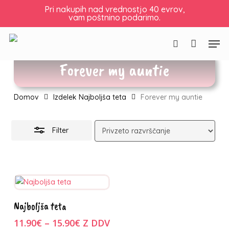
Skip
Pri nakupih nad vrednostjo 40 evrov,
vam poštnino podarimo.
to
Košarica
Zapri
Skrij
košarico
main
filtre
Men
content
Išči
Forever my auntie
Domov
Izdelek Najboljša teta
Forever my auntie
Filter
Ta
Izberite
Najboljša teta
izdelek
možnosti
Cenovni
ima
11.90
€
–
15.90
€
Z DDV