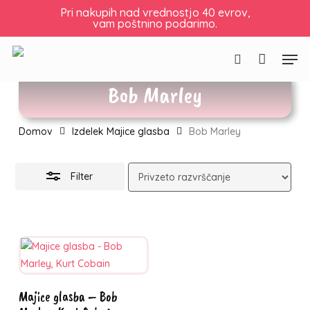
Skip
Košarica
Zapri
Pri nakupih nad vrednostjo 40 evrov,
vam poštnino podarimo.
to
košarico
Skrij
main
filtre
Men
content
Išči
Bob Marley
Domov
Izdelek Majice glasba
Bob Marley
Filter
Ta
Izberite
Majice glasba – Bob
izdelek
možnosti