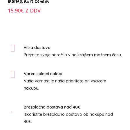
Marley, Kurt Cobain
ima
15.90
€
Z DDV
več
različic.
Možnosti
lahko
izberete
na
Hitra dostava
strani
Prejmite svoje naročilo v najkrajšem možnem času.
izdelka
Varen spletni nakup
Vaša varnost je naša prioriteta pri vsakem
nakupu.
Brezplačna dostava nad 40€
Izkoristite brezplačno dostavo ob nakupu nad
40€.