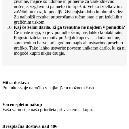
živahne, majice so udobne in primerne za vsakodnevno
nošenje, vzglavniki pa mehki in trpežni. Veliko izdelkov ima
zaščitni premaz, ki podaljša življenjsko dobo in ohrani videz.
Za najboljši rezultat priporočamo ročno pranje pri izdelkih z
grafičnim tiskom.
Kaj če želim darilo, ki ga trenutno ne najdem v ponudbi?
Če imate idejo, ki je v ponudbi še ni, nas lahko kontaktirate.
Pogosto izdelamo motiv po željah kupcev — dodamo ime,
spremenimo barve, prilagodimo napis ali ustvarimo posebno
grafiko. Tako lahko ustvarite povsem unikatno darilo, ki ga ni
mogoče kupiti nikjer drugje.
Hitra dostava
Prejmite svoje naročilo v najkrajšem možnem času.
Varen spletni nakup
Vaša varnost je naša prioriteta pri vsakem nakupu.
Brezplačna dostava nad 40€