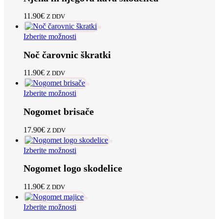
strani
več
izdelka
različic.
11.90
€
Z DDV
Možnosti
lahko
Ta
Izberite možnosti
izberete
izdelek
na
Noč čarovnic škratki
ima
strani
več
izdelka
različic.
11.90
€
Z DDV
Možnosti
lahko
Ta
Izberite možnosti
izberete
izdelek
na
Nogomet brisače
ima
strani
več
izdelka
različic.
17.90
€
Z DDV
Možnosti
lahko
Ta
Izberite možnosti
izberete
izdelek
na
Nogomet logo skodelice
ima
strani
več
izdelka
različic.
11.90
€
Z DDV
Možnosti
lahko
Ta
Izberite možnosti
izberete
izdelek