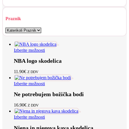
Praznik
Ta
Izberite možnosti
izdelek
NBA logo skodelica
ima
več
različic.
11.90
€
Z DDV
Možnosti
lahko
Ta
Izberite možnosti
izberete
izdelek
na
Ne potrebujem božička bodi
ima
strani
več
izdelka
različic.
16.90
€
Z DDV
Možnosti
lahko
Ta
Izberite možnosti
izberete
izdelek
na
Njena in njegova kava skodelica
ima