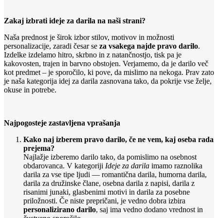
Zakaj izbrati ideje za darila na naši strani?
Naša prednost je širok izbor stilov, motivov in možnosti
personalizacije, zaradi česar se
za vsakega najde pravo darilo
.
Izdelke izdelamo hitro, skrbno in z natančnostjo, tisk pa je
kakovosten, trajen in barvno obstojen. Verjamemo, da je darilo več
kot predmet – je sporočilo, ki pove, da mislimo na nekoga. Prav zato
je naša kategorija idej za darila zasnovana tako, da pokrije vse želje,
okuse in potrebe.
Najpogosteje zastavljena vprašanja
Kako naj izberem pravo darilo, če ne vem, kaj oseba rada
prejema?
Najlažje izberemo darilo tako, da pomislimo na osebnost
obdarovanca. V kategoriji
Ideje za darila
imamo raznolika
darila za vse tipe ljudi — romantična darila, humorna darila,
darila za družinske člane, osebna darila z napisi, darila z
risanimi junaki, glasbenimi motivi in darila za posebne
priložnosti. Če niste prepričani, je vedno dobra izbira
personalizirano darilo
, saj ima vedno dodano vrednost in