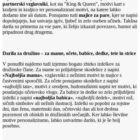
partnerski vzglavniki
, kot sta "King & Queen", motivi kart s
kraljem in kraljico ter personalizirani motivi, na katere lahko
dodamo ime ali datum. Ponujamo tudi
majice za pare
, kjer se napisi
dopolnjujejo, kar ustvarja igriv, ljubeč in zelo oseben učinek. Takšna
darila so primerna za vse pare, ki želijo izkazati povezavo, humor ali
pripadnost drug drugemu.
Darila za družino – za mame, očete, babice, dedke, tete in strice
V ponudbi najdemo tudi izjemno bogato zbirko izdelkov za
družinske člane. Za mame so priljubljene skodelice z napisi
»Najboljša mama«
, vzglavniki z nežnimi motivi in majice s
čustvenimi sporočili. Za očete ponujamo skodelice z napisi
»najboljši tata«, motivi z orodjem, hudomušnimi napisi ter motivi, ki
poudarjajo očetovsko vlogo. Za babice in dedke so zelo priljubljeni
izdelki z napisi
»najboljša babica«
, »najboljši dedek«, motivi rož,
srčnih simbolov ali nežnih ilustracij. Izdelki so popolni za rojstne
dni, dan žena, materinski dan, očetovski dan ali kot drobna
pozornost ob obiskih in družinskih srečanjih. Ker lahko številne
motive personaliziramo, lahko ustvarimo darilo, ki je še bolj
posebno.