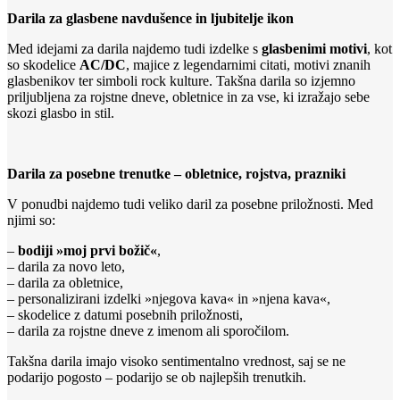
Darila za glasbene navdušence in ljubitelje ikon
Med idejami za darila najdemo tudi izdelke s
glasbenimi motivi
, kot
so skodelice
AC/DC
, majice z legendarnimi citati, motivi znanih
glasbenikov ter simboli rock kulture. Takšna darila so izjemno
priljubljena za rojstne dneve, obletnice in za vse, ki izražajo sebe
skozi glasbo in stil.
Darila za posebne trenutke – obletnice, rojstva, prazniki
V ponudbi najdemo tudi veliko daril za posebne priložnosti. Med
njimi so:
–
bodiji »moj prvi božič«
,
– darila za novo leto,
– darila za obletnice,
– personalizirani izdelki »njegova kava« in »njena kava«,
– skodelice z datumi posebnih priložnosti,
– darila za rojstne dneve z imenom ali sporočilom.
Takšna darila imajo visoko sentimentalno vrednost, saj se ne
podarijo pogosto – podarijo se ob najlepših trenutkih.