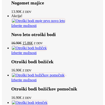
na
Nogomet majice
ima
strani
več
izdelka
različic.
13.90
€
Z DDV
Možnosti
Akcija!
lahko
izberete
Ta
Izberite možnosti
na
izdelek
strani
Novo leto otroški bodi
ima
izdelka
več
različic.
Izvirna
Trenutna
16.90
€
15.86
€
Z DDV
Možnosti
cena
cena
lahko
je
je:
Ta
Izberite možnosti
izberete
bila:
15.86€.
izdelek
na
16.90€.
Otroški bodi božiček
ima
strani
več
izdelka
različic.
16.90
€
Z DDV
Možnosti
lahko
Ta
Izberite možnosti
izberete
izdelek
na
Otroški bodi božičkov pomočnik
ima
strani
več
izdelka
različic.
16.90
€
Z DDV
Možnosti