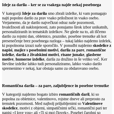
Ideje za darila – ker se za vsakega najde nekaj posebnega
V kategoriji
Ideje za darila
smo zbrali izdelke, ki vam pomagajo
najti popolno darilo za prav vsako priložnost in vsako osebo.
Verjamemo, da je darilo največkrat odraz naše pozornosti,
hvaležnosti ali naklonjenosti, zato ponujamo širok izbor unikatnih,
personaliziranih in tematskih izdelkov. Ne glede na to, ali iščemo
darilo za rojstni dan, obletnico, praznike, posebne trenutke ali kot
presenečenje brez posebnega razloga – tukaj lahko najdemo izdelek,
ki popolnoma izrazi naše sporočilo. V ponudbi najdemo
skodelice z
napisi
,
majice s posebnimi motivi
,
darila za pare
,
romantične
izdelke
,
darila z živalskimi motivi
,
risane junake
,
glasbene
motive
,
humorne izdelke
, darila za družino in še veliko več. Ker
številne izdelke lahko tudi personaliziramo, lahko vsako darilo
spremenimo v nekaj, kar obstaja samo za obdarovano osebo.
Romantična darila – za pare, zaljubljence in posebne trenutke
V kategoriji najdemo bogato izbiro
romantičnih daril
, ki so
popolna za obletnice, valentinovo, rojstne dneve ali preprosto za
trenutek pozornosti. Med najbolj priljubljenimi so
Valentinove
skodelice
, motivi z objemi, simpatičnimi srčki, romantični pari ter
napisi »I love you« ali »Ti si moj človek«. Posebej čarobni so