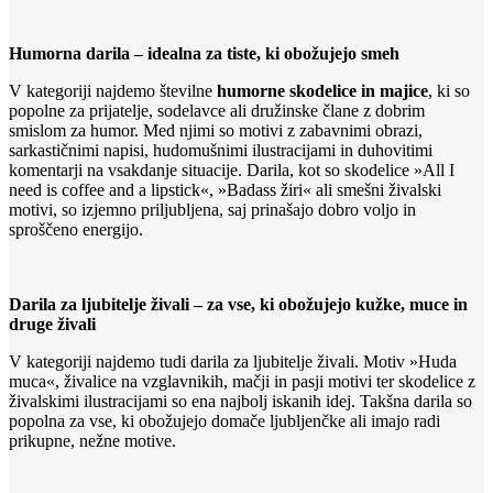
Humorna darila – idealna za tiste, ki obožujejo smeh
V kategoriji najdemo številne
humorne skodelice in majice
, ki so
popolne za prijatelje, sodelavce ali družinske člane z dobrim
smislom za humor. Med njimi so motivi z zabavnimi obrazi,
sarkastičnimi napisi, hudomušnimi ilustracijami in duhovitimi
komentarji na vsakdanje situacije. Darila, kot so skodelice »All I
need is coffee and a lipstick«, »Badass žiri« ali smešni živalski
motivi, so izjemno priljubljena, saj prinašajo dobro voljo in
sproščeno energijo.
Darila za ljubitelje živali – za vse, ki obožujejo kužke, muce in
druge živali
V kategoriji najdemo tudi darila za ljubitelje živali. Motiv »Huda
muca«, živalice na vzglavnikih, mačji in pasji motivi ter skodelice z
živalskimi ilustracijami so ena najbolj iskanih idej. Takšna darila so
popolna za vse, ki obožujejo domače ljubljenčke ali imajo radi
prikupne, nežne motive.