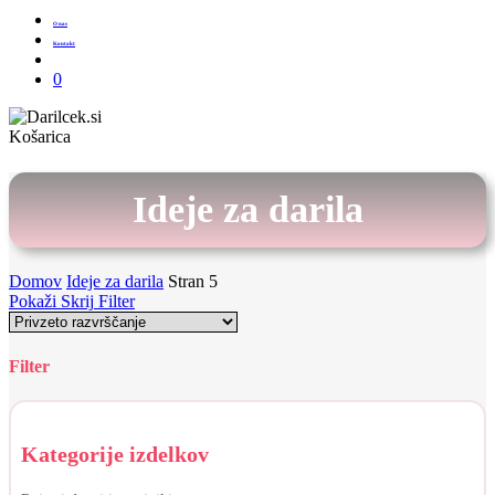
O nas
Kontakt
Išči
0
Zapri
Košarica
košarico
Ideje za darila
Domov
Ideje za darila
Stran 5
Pokaži
Skrij
Filter
Filter
Skrij
filtre
Kategorije izdelkov