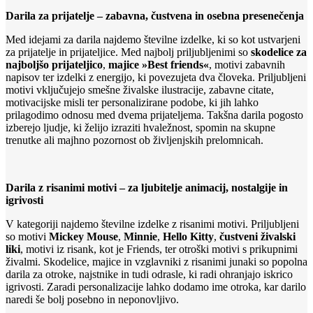
Darila za prijatelje – zabavna, čustvena in osebna presenečenja
Med idejami za darila najdemo številne izdelke, ki so kot ustvarjeni
za prijatelje in prijateljice. Med najbolj priljubljenimi so
skodelice za
najboljšo prijateljico
,
majice »Best friends«
, motivi zabavnih
napisov ter izdelki z energijo, ki povezujeta dva človeka. Priljubljeni
motivi vključujejo smešne živalske ilustracije, zabavne citate,
motivacijske misli ter personalizirane podobe, ki jih lahko
prilagodimo odnosu med dvema prijateljema. Takšna darila pogosto
izberejo ljudje, ki želijo izraziti hvaležnost, spomin na skupne
trenutke ali majhno pozornost ob življenjskih prelomnicah.
Darila z risanimi motivi – za ljubitelje animacij, nostalgije in
igrivosti
V kategoriji najdemo številne izdelke z risanimi motivi. Priljubljeni
so motivi
Mickey Mouse
,
Minnie
,
Hello Kitty
,
čustveni živalski
liki
, motivi iz risank, kot je Friends, ter otroški motivi s prikupnimi
živalmi. Skodelice, majice in vzglavniki z risanimi junaki so popolna
darila za otroke, najstnike in tudi odrasle, ki radi ohranjajo iskrico
igrivosti. Zaradi personalizacije lahko dodamo ime otroka, kar darilo
naredi še bolj posebno in neponovljivo.