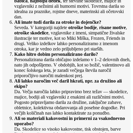
babica
,
najboljši dedek
, ter številne skodelice, majice in
vzglavniki z nežnimi ali humorni motivi. Tovrstna darila so
idealna za praznike, rojstne dneve, materinski ali očetovski
dan.
Ali imate tudi darila za otroke in dojenčke?
Seveda. V kategoriji najdete
otroške bodije
,
risane motive
,
otroške skodelice
, vzglavnike z imeni, simpatične živalske
ilustracije ter motive, kot so Miki Miška, Frozen, Friends in
drugi. Veliko izdelkov lahko personaliziramo z imenom
otroka, kar je vedno zelo priljubljeno pri starših.
Kako hitro dobim personalizirano darilo?
Personalizirana darila običajno izdelamo v 1–2 delovnih dneh,
nato jih odpošljemo. V obdobjih, kot so božič, valentinovo ali
konec šolskega leta, je zaradi večjega števila naročil
priporočljivo naročiti malenkost prej.
Ali lahko naročim več daril hkrati, npr. za družino ali
ekipo?
Da. Večja naročila lahko pripravimo brez težav — skodelice,
majice, bodiji ali vzglavniki z enakimi ali različnimi motivi.
Pogosto pripravljamo darila za družine, zaključne zabave,
obletnice, kolektivna obdarovanja ali posebne dogodke. Pri
večjih količinah nas lahko kontaktirate za ponudbo.
Ali so materiali kakovostni in primerni za vsakodnevno
uporabo?
Da. Skodelice so visoko kakovostne, tisk obstojen, barve