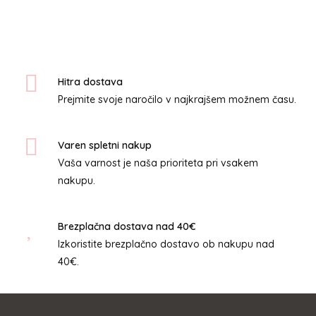
več
različic.
Možnosti
lahko
izberete
Hitra dostava
na
Prejmite svoje naročilo v najkrajšem možnem času.
strani
izdelka
Varen spletni nakup
Vaša varnost je naša prioriteta pri vsakem
nakupu.
Brezplačna dostava nad 40€
Izkoristite brezplačno dostavo ob nakupu nad
40€.