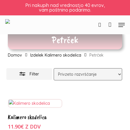
Skip
Košarica
Zapri
Pri nakupih nad vrednostjo 40 evrov,
vam poštnino podarimo.
to
košarico
Skrij
main
filtre
Men
content
Išči
Petrček
Domov
Izdelek Kalimero skodelica
Petrček
Filter
Ta
Izberite
Kalimero skodelica
izdelek
možnosti
ima
11.90
€
Z DDV