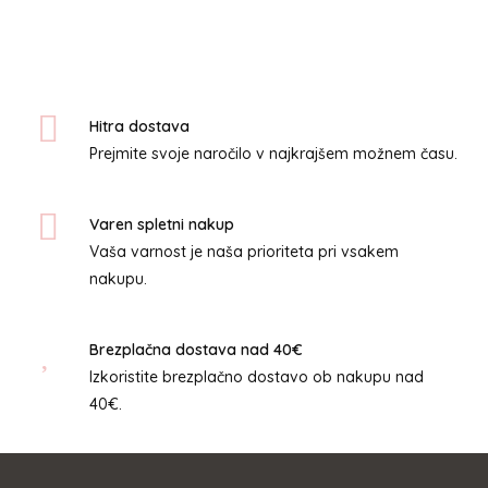
več
različic.
Možnosti
lahko
izberete
Hitra dostava
na
Prejmite svoje naročilo v najkrajšem možnem času.
strani
izdelka
Varen spletni nakup
Vaša varnost je naša prioriteta pri vsakem
nakupu.
Brezplačna dostava nad 40€
Izkoristite brezplačno dostavo ob nakupu nad
40€.