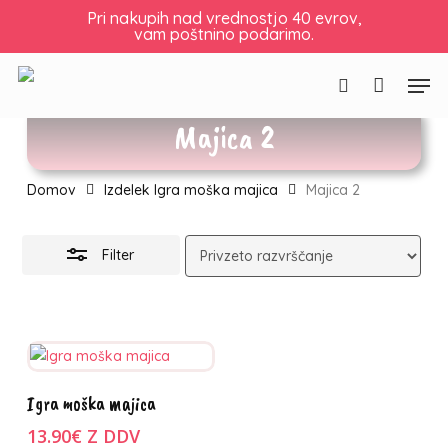
Skip
Pri nakupih nad vrednostjo 40 evrov,
vam poštnino podarimo.
to
Košarica
Zapri
Skrij
košarico
main
filtre
Men
content
Išči
Majica 2
Domov
Izdelek Igra moška majica
Majica 2
Filter
Ta
Izberite
Igra moška majica
izdelek
možnosti
ima
13.90
€
Z DDV