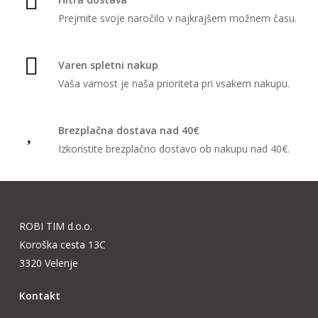
izberete
Prejmite svoje naročilo v najkrajšem možnem času.
na
strani
izdelka
Varen spletni nakup
Vaša varnost je naša prioriteta pri vsakem nakupu.
Brezplačna dostava nad 40€
Izkoristite brezplačno dostavo ob nakupu nad 40€.
ROBI TIM d.o.o.
Koroška cesta 13C
3320 Velenje
Kontakt