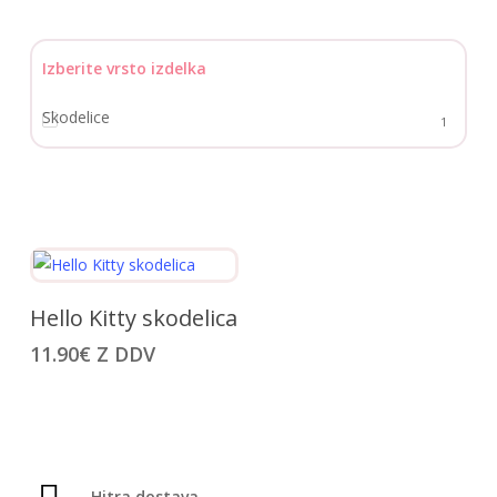
Izberite vrsto izdelka
Skodelice
1
Ta
Izberite Možnosti
Hello Kitty skodelica
izdelek
11.90
€
Z DDV
ima
več
različic.
Možnosti
lahko
Hitra dostava