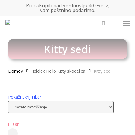
Skip
Pri nakupih nad vrednostjo 40 evrov,
vam poštnino podarimo.
to
Zapri
Košarica
košarico
main
Men
content
Išči
Kitty sedi
Domov
Izdelek Hello Kitty skodelica
Kitty sedi
Pokaži
Skrij
Filter
Filter