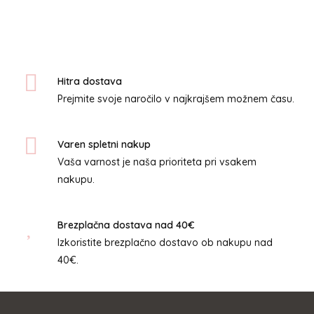
več
različic.
Možnosti
lahko
izberete
Hitra dostava
na
Prejmite svoje naročilo v najkrajšem možnem času.
strani
izdelka
Varen spletni nakup
Vaša varnost je naša prioriteta pri vsakem
nakupu.
Brezplačna dostava nad 40€
Izkoristite brezplačno dostavo ob nakupu nad
40€.