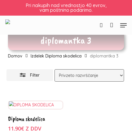
Skip
Košarica
Zapri
Pri nakupih nad vrednostjo 40 evrov,
vam poštnino podarimo.
to
košarico
Skrij
main
filtre
Men
content
Išči
diplomantka 3
Domov
Izdelek Diploma skodelica
diplomantka 3
Filter
Ta
Izberite
Diploma skodelica
izdelek
možnosti
ima
11.90
€
Z DDV