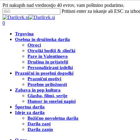
Skip
Pri nakupih nad vrednostjo 40 evrov, vam poštnino podarimo.
to
Pritisni enter za iskanje ali ESC za izho
main
Zapri
content
iskanje
Išči
0
Menu
Trgovina
Osebna in družinska darila
Otroci
Otroški bodiji & slinčki
Pare in Valentinovo
Družina in prijatelji
Personalizirani izdelki
Praznični in posebni dogodki
Praznični motivi
Posebne priložnosti
Zabava in pop kultura
Glasba, filmi, serije
Humor in smešni napisi
Športna darila
Ideje za darila
Božično novoletna darila
Darila zanj
Darila zanjo