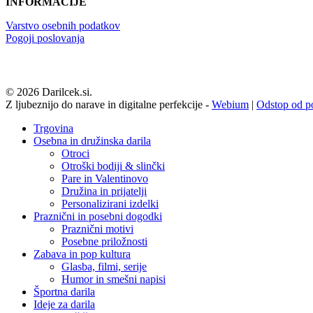
INFORMACIJE
Varstvo osebnih podatkov
Pogoji poslovanja
© 2026 Darilcek.si.
Z ljubeznijo do narave in digitalne perfekcije -
Webium
|
Odstop od p
Close
Trgovina
Menu
Osebna in družinska darila
Otroci
Otroški bodiji & slinčki
Pare in Valentinovo
Družina in prijatelji
Personalizirani izdelki
Praznični in posebni dogodki
Praznični motivi
Posebne priložnosti
Zabava in pop kultura
Glasba, filmi, serije
Humor in smešni napisi
Športna darila
Ideje za darila