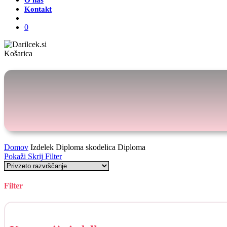
O nas
Kontakt
Išči
0
Zapri
Košarica
košarico
Domov
Izdelek Diploma skodelica
Diploma
Pokaži
Skrij
Filter
Filter
Skrij
filtre