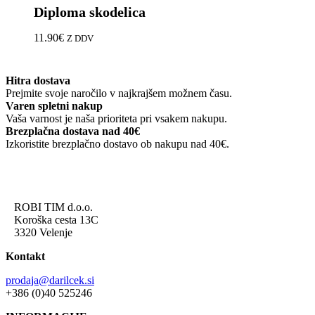
Diploma skodelica
ima
več
različic.
11.90
€
Z DDV
Možnosti
lahko
izberete
Hitra dostava
na
Prejmite svoje naročilo v najkrajšem možnem času.
strani
Varen spletni nakup
izdelka
Vaša varnost je naša prioriteta pri vsakem nakupu.
Brezplačna dostava nad 40€
Izkoristite brezplačno dostavo ob nakupu nad 40€.
ROBI TIM d.o.o.
Koroška cesta 13C
3320 Velenje
Kontakt
prodaja@darilcek.si
+386 (0)40 525246