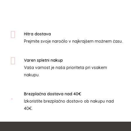
več
različic.
Možnosti
lahko
izberete
Hitra dostava
na
Prejmite svoje naročilo v najkrajšem možnem času.
strani
izdelka
Varen spletni nakup
Vaša varnost je naša prioriteta pri vsakem
nakupu.
Brezplačna dostava nad 40€
Izkoristite brezplačno dostavo ob nakupu nad
40€.