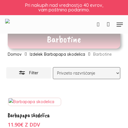
Skip
Košarica
Zapri
Pri nakupih nad vrednostjo 40 evrov,
vam poštnino podarimo.
to
košarico
Skrij
main
filtre
Men
content
Išči
Barbotine
Domov
Izdelek Barbapapa skodelica
Barbotine
Filter
Ta
Izberite
Barbapapa skodelica
izdelek
možnosti
ima
11.90
€
Z DDV